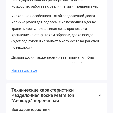
комфортно работать с различными ингредиентами.
Уникальная особенность этой разделочной доски -
наличие ручки для подвеса. Она позволяет удобно
хранить доску, подвешивая ее на крючок или
крепление на стену. Таким образом, доска всегда
будет под рукой и не займет много места на рабочей
поверхности.
Дизайн доски также заслуживает внимания. Она
украшена прекрасным рисунком от Marmiton -
популярного бренда кухонной утвари. Этот рисунок
Читать дальше
придает доске элегантный и стильный вид, делая ее
привлекательной даже во время ее использования.
Технические характеристики
Разделочная доска Marmiton
"Авокадо" деревянная
Все характеристики