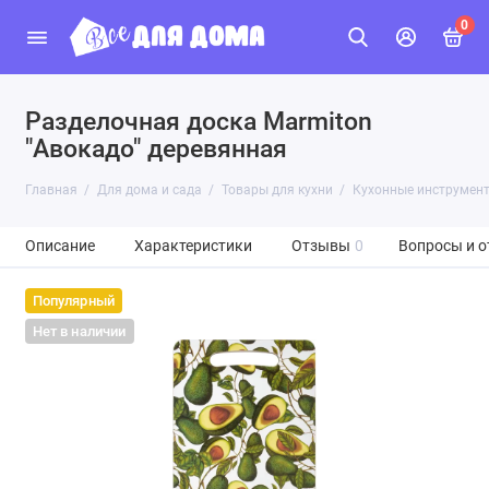
0
Разделочная доска Marmiton
"Авокадо" деревянная
Главная
Для дома и сада
Товары для кухни
Кухонные инструмен
Описание
Характеристики
Отзывы
0
Вопросы и о
Популярный
Нет в наличии