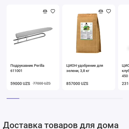
Подрукавник Perilla
ЦИОН удобрение для
ЦИО
611001
зелени, 3,8 кг
клу
450 
59000 UZS
857000 UZS
231
77000 UZS
Доставка товаров для дома