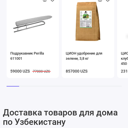
Подрукавник Perilla
ЦИОН удобрение для
ЦИО
611001
зелени, 3,8 кг
клу
450 
59000 UZS
857000 UZS
231
77000 UZS
Доставка товаров для дома
по Узбекистану