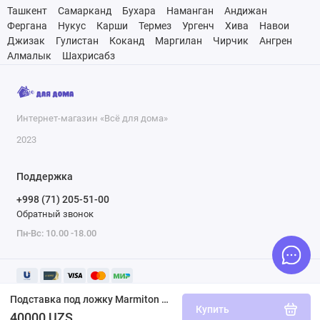
Ташкент
Самарканд
Бухара
Наманган
Андижан
Фергана
Нукус
Карши
Термез
Ургенч
Хива
Навои
Джизак
Гулистан
Коканд
Маргилан
Чирчик
Ангрен
Алмалык
Шахрисабз
Интернет-магазин «Всё для дома»
2023
Поддержка
+998 (71) 205-51-00
Обратный звонок
Пн-Вс: 10.00 -18.00
Подставка под ложку Marmiton Basic серый
Купить
40000 UZS