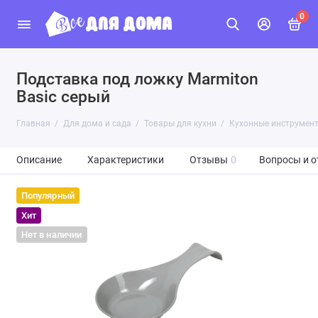
0
Подставка под ложку Marmiton
Basic серый
Главная
Для дома и сада
Товары для кухни
Кухонные инструмен
Описание
Характеристики
Отзывы
0
Вопросы и о
Популярный
Хит
Нет в наличии