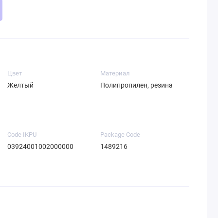
Цвет
Материал
Желтый
Полипропилен, резина
Code IKPU
Package Code
03924001002000000
1489216