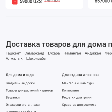
857000 
59000 UZS
-
77000 UZS
Доставка товаров для дома п
Ташкент
Самарканд
Бухара
Наманган
Андижан
Фер
Алмалык
Шахрисабз
Для дома и сада
Для отдыха и пикника
Гладильные доски
Мангалы и шампуры
Товары для растений и цветов
Коптильня
Вешалки
Решетки для гриля
Этажерки и стеллажи
Средства для розжига
Сушилки для белья