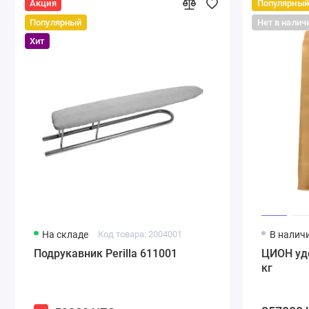
Акция
Популярный
Популярный
Нет в налич
Хит
На складе
Код товара: 2004001
В налич
Подрукавник Perilla 611001
ЦИОН удо
кг