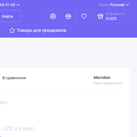
205-51-00
Язык
Русский
Корзина
0
Найти
0 UZS
Товары для праздников
Marmiton
В сравнение
Производитель
0029
0
UZS x4 мес.