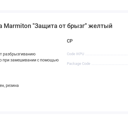
 Marmiton "Защита от брызг" желтый
CP
ет разбрызгиванию
Code IKPU
о при замешивании с помощью
Package Code
н, резина