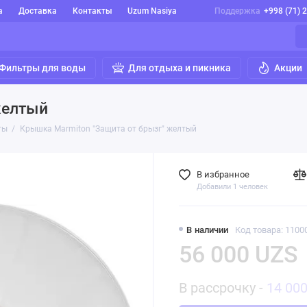
а
Доставка
Контакты
Uzum Nasiya
Поддержка
+998 (71) 
Фильтры для воды
Для отдыха и пикника
Акции
желтый
ты
Крышка Marmiton "Защита от брызг" желтый
В избранное
Добавили 1 человек
В наличии
Код товара: 1100
56 000 UZS
В рассрочку -
14 00