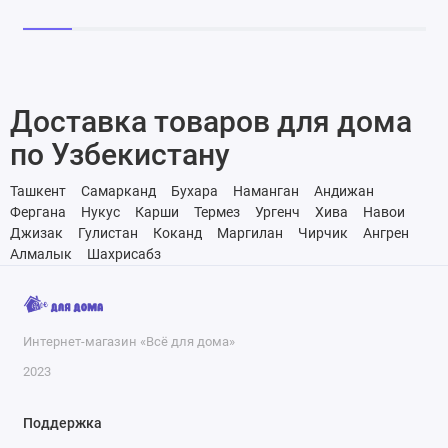
Доставка товаров для дома
по Узбекистану
Ташкент
Самарканд
Бухара
Наманган
Андижан
Фергана
Нукус
Карши
Термез
Ургенч
Хива
Навои
Джизак
Гулистан
Коканд
Маргилан
Чирчик
Ангрен
Алмалык
Шахрисабз
Интернет-магазин «Всё для дома»
2023
Поддержка