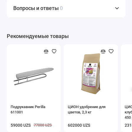
Вопросы и ответы
0
Рекомендуемые товары
Подрукавник Perilla
ЦИОН удобрение для
ЦИО
611001
цветов, 2,3 кг
клу
450 
59000 UZS
602000 UZS
231
77000 UZS