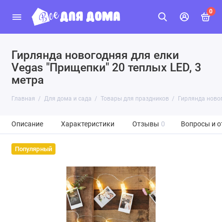
0
Гирлянда новогодняя для елки
Vegas "Прищепки" 20 теплых LED, 3
метра
Главная
Для дома и сада
Товары для праздников
Гирлянда новог
Описание
Характеристики
Отзывы
0
Вопросы и о
Популярный