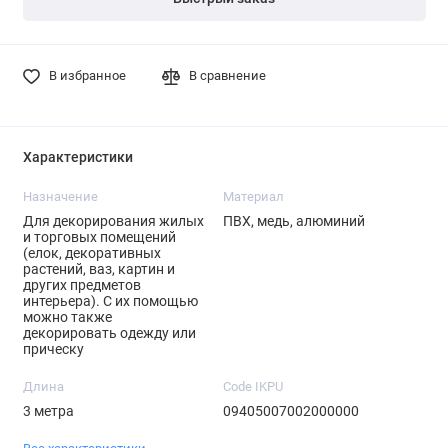
В избранное
В сравнение
Характеристики
Назначение
Материал
Для декорирования жилых
ПВХ, медь, алюминий
и торговых помещений
(елок, декоративных
растений, ваз, картин и
других предметов
интерьера). С их помощью
можно также
декорировать одежду или
прическу
Длина
Code IKPU
3 метра
09405007002000000