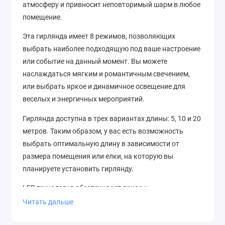
атмосферу и привносит неповторимый шарм в любое
помещение.
Эта гирлянда имеет 8 режимов, позволяющих
выбрать наиболее подходящую под ваше настроение
или событие на данный момент. Вы можете
наслаждаться мягким и романтичным свечением,
или выбрать яркое и динамичное освещение для
веселых и энергичных мероприятий.
Гирлянда доступна в трех вариантах длины: 5, 10 и 20
метров. Таким образом, у вас есть возможность
выбрать оптимальную длину в зависимости от
размера помещения или елки, на которую вы
планируете установить гирлянду.
LED технология обеспечивает яркое и
энергоэффективное освещение, что позволяет вам
Читать дальше
наслаждаться красивым свечением гирлянды на