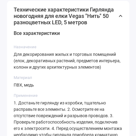
протяжении всего праздничного сезона. Более того,
LED лампы имеют долгий срок службы, что
Технические характеристики Гирлянда
новогодняя для елки Vegas "Нить" 50
гарантирует долговечность вашей гирлянде.
разноцветных LED, 5 метров
Гирлянда новогодняя для елки, комнаты, LED
Все характеристики
разноцветная, 8 режимов, 5-10-20 метров - отличный
выбор для тех, кто хочет добавить волшебства и уюта
Назначение
в свой дом во время новогодних праздников.
Для декорирования жилых и торговых помещений
Позвольте этой гирлянде создать незабываемую
(елок, декоративных растений, предметов интерьера,
атмосферу в вашем доме и стать настоящим
колонн и других архитектурных элементов)
украшением вашего праздника.
Материал
ПВХ, медь
Применение
1. Достаньте гирлянду из коробки, тщательно
расправьте все элементы. 2. Осмотрите ее на
отсутствие повреждений и разрывов проводов. 3.
Проверьте работоспособность изделия, подключив
его к электросети. 4. Перед осуществлением монтажа
необходимо чтобы гирлянда приобрела комнатную