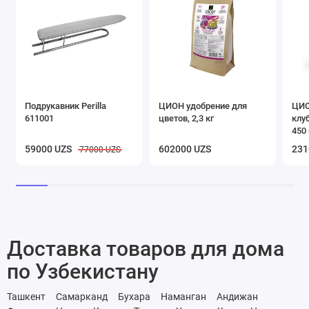
Подрукавник Perilla
ЦИОН удобрение для
ЦИО
611001
цветов, 2,3 кг
клу
450 
59000 UZS
602000 UZS
231
77000 UZS
Доставка товаров для дома
по Узбекистану
Ташкент
Самарканд
Бухара
Наманган
Андижан