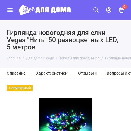
0
Гирлянда новогодняя для елки
Vegas "Нить" 50 разноцветных LED,
5 метров
Главная
Для дома и сада
Товары для праздников
Гирлянда новог
Описание
Характеристики
Отзывы
0
Вопросы и о
Популярный