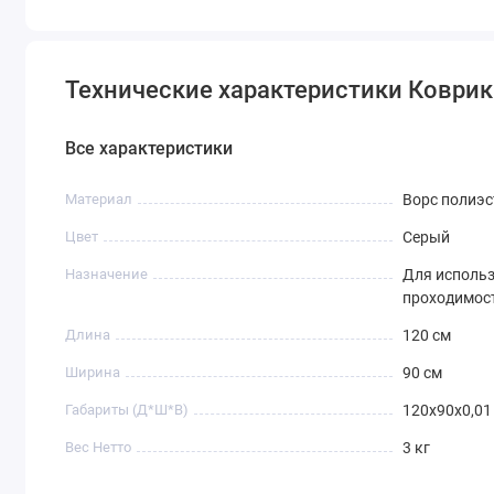
Технические характеристики Коври
Все характеристики
Материал
Ворс полиэс
Цвет
Серый
Назначение
Для использ
проходимос
Длина
120 см
Ширина
90 см
Габариты (Д*Ш*В)
120х90х0,01
Вес Нетто
3 кг