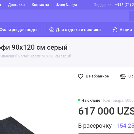
а
Доставка
Контакты
Uzum Nasiya
Поддержка
+998 (71) 
Фильтры для воды
Для отдыха и пикника
Акции
офи 90х120 см серый
тывающий Vortex Профи 90х120 см серый
В избранное
В 
На складе
Код товара: 5000
617 000 UZ
В рассрочку -
154 2