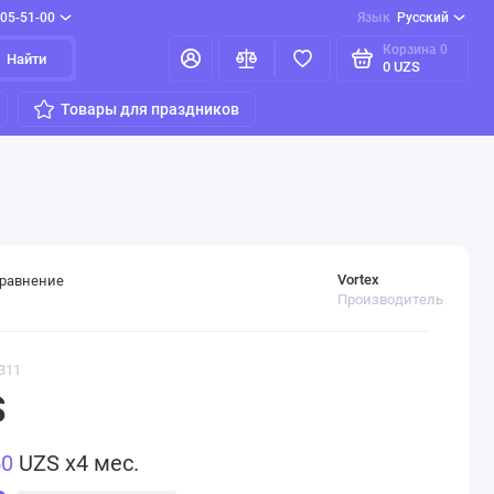
205-51-00
Язык
Русский
Корзина
0
Найти
0 UZS
Товары для праздников
Vortex
сравнение
Производитель
311
S
50
UZS x4 мес.