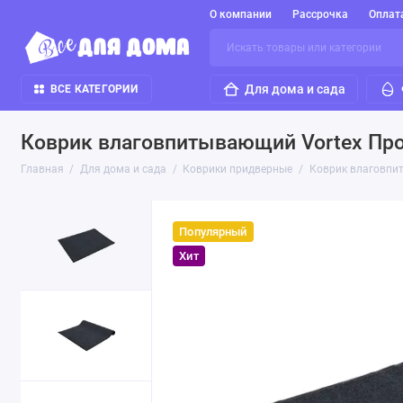
О компании
Рассрочка
Оплат
Для дома и сада
ВСЕ КАТЕГОРИИ
Коврик влаговпитывающий Vortex Пр
Главная
Для дома и сада
Коврики придверные
Коврик влаговпи
Популярный
Хит