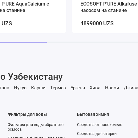
P'URE AquaCalcium с
ECOSOFT P'URE Alkafuse
на станине
насосом на станине
 UZS
4899000 UZS
о Узбекистану
гана
Нукус
Карши
Термез
Ургенч
Хива
Навои
Джиза
Фильтры для воды
Бытовая химия
Фильтры для воды обратного
Средства от насекомых
осмоса
Средства для стирки