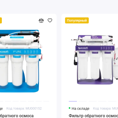
Популярный
де
Код товара: MU000152
На складе
Код товара: MU
братного осмоса
Фильтр обратного осмо