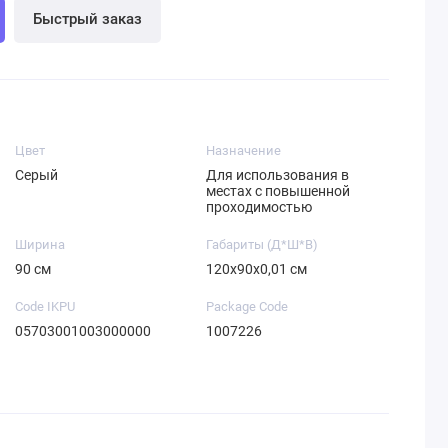
Быстрый заказ
Цвет
Назначение
Серый
Для использования в
местах с повышенной
проходимостью
Ширина
Габариты (Д*Ш*В)
90 см
120х90х0,01 см
Code IKPU
Package Code
05703001003000000
1007226