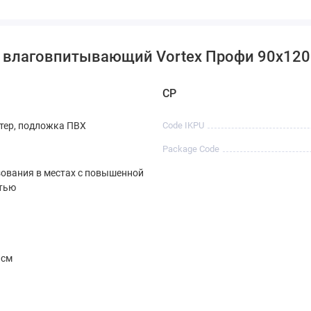
к влаговпитывающий Vortex Профи 90х120
CP
тер, подложка ПВХ
Code IKPU
Package Code
ования в местах с повышенной
тью
 см