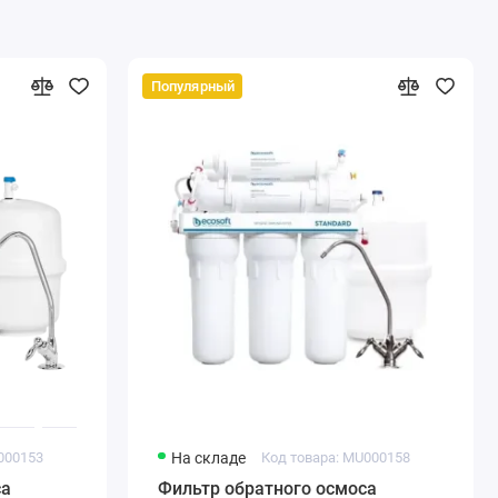
Популярный
000153
На складе
Код товара: MU000158
са
Фильтр обратного осмоса