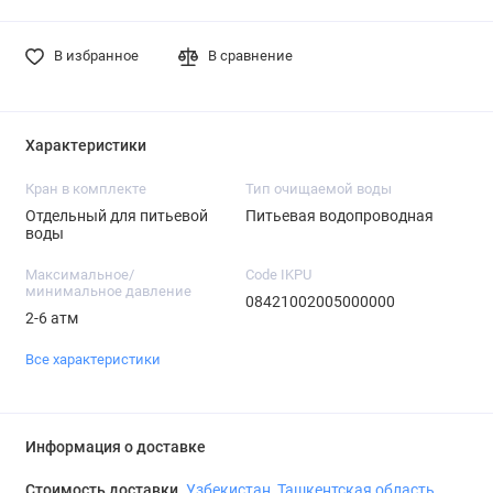
В избранное
В сравнение
Характеристики
Кран в комплекте
Тип очищаемой воды
Отдельный для питьевой
Питьевая водопроводная
воды
Максимальное/
Code IKPU
минимальное давление
08421002005000000
2-6 атм
Все характеристики
Информация о доставке
Стоимость доставки
Узбекистан, Ташкентская область,