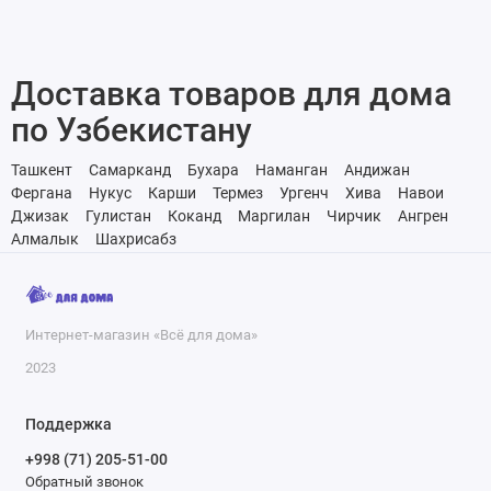
По результатам исследований Всемирной
организации здравоохранения кальций усваивается
Доставка товаров для дома
из воды так же, как из пищи. Благодаря
минерализатору AquaCalcium вы и ваши родные
по Узбекистану
каждый день будете получать необходимое
Ташкент
Самарканд
Бухара
Наманган
Андижан
количество кальция.
Фергана
Нукус
Карши
Термез
Ургенч
Хива
Навои
Джизак
Гулистан
Коканд
Маргилан
Чирчик
Ангрен
Алмалык
Шахрисабз
ПОЛЬЗА КАЛЬЦИЯ ДЛЯ ОРГАНИЗМА
Кальций — жизненно необходимый человеку и
одновременно наиболее распространенный в
Интернет-магазин «Всё для дома»
организме микроэлемент. Каждый день получать
2023
необходимое количество кальция нужно:
- детям и подросткам - для правильного
Поддержка
формирования и роста опорно-двигательной системы
+998 (71) 205-51-00
Обратный звонок