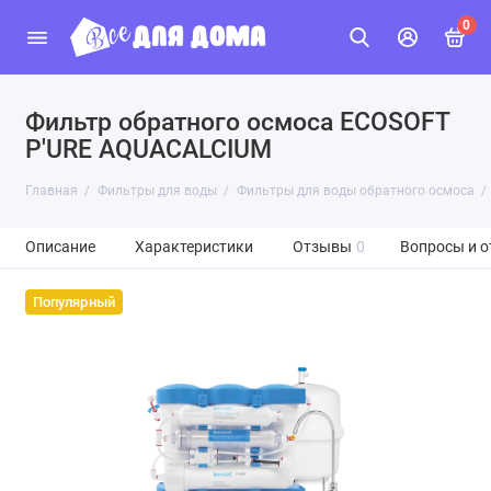
0
Фильтр обратного осмоса ECOSOFT
P'URE AQUACALCIUM
Главная
Фильтры для воды
Фильтры для воды обратного осмоса
Описание
Характеристики
Отзывы
0
Вопросы и о
Популярный