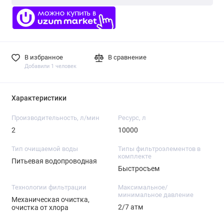
В избранное
В сравнение
Добавили 1 человек
Характеристики
Производительность, л/мин
Ресурс, л
2
10000
Тип очищаемой воды
Типы фильтроэлементов в
комплекте
Питьевая водопроводная
Быстросъем
Технологии фильтрации
Максимальное/
минимальное давление
Механическая очистка,
2/7 атм
очистка от хлора