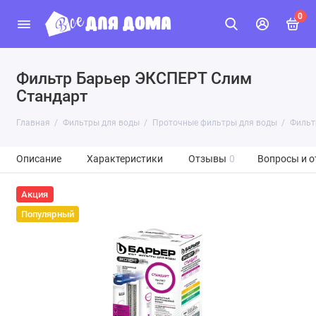
0
Фильтр Барьер ЭКСПЕРТ Слим
Стандарт
Главная
Фильтры для воды
Проточные фильтры для воды
Фильт
Описание
Характеристики
Отзывы
0
Вопросы и о
Акция
Популярный