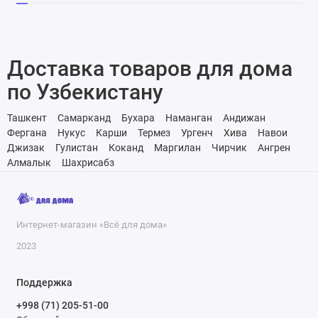
Доставка товаров для дома
по Узбекистану
Ташкент
Самарканд
Бухара
Наманган
Андижан
Фергана
Нукус
Карши
Термез
Ургенч
Хива
Навои
Джизак
Гулистан
Коканд
Маргилан
Чирчик
Ангрен
Алмалык
Шахрисабз
Интернет-магазин «Всё для дома»
2023
Поддержка
+998 (71) 205-51-00