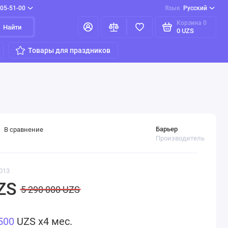
205-51-00
Язык
Русский
Корзина
0
Найти
0 UZS
Товары для праздников
Барьер
В сравнение
Производитель
013
ZS
5 290 000 UZS
500
UZS x4 мес.