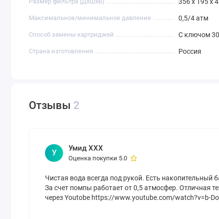
Размер фильтра (ДхШхВ)
356 х 195 х 
Максимальное/минимальное давление
0,5/4 атм
Способ замены картриджей
С ключом 30
Страна изготовления
Россия
Отзывы
2
Умид ХХХ
У
Оценка покупки 5.0
Чистая вода всегда под рукой. Есть накопительный б
За счет помпы работает от 0,5 атмосфер. Отличная 
через Youtobe https://www.youtube.com/watch?v=b-