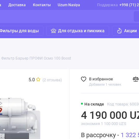
а
Доставка
Контакты
Uzum Nasiya
Поддержка
+998 (71) 
Фильтры для воды
Для отдыха и пикника
Акции
Фильтр Барьер ПРОФИ Осмо 100 Boost
В избранное
5.0
(2 отзыва)
Добавили 1 человек
На складе
Код товара: 6003
4 190 000 U
экономия 1 100 000 UZS
В рассрочку -
1 322 