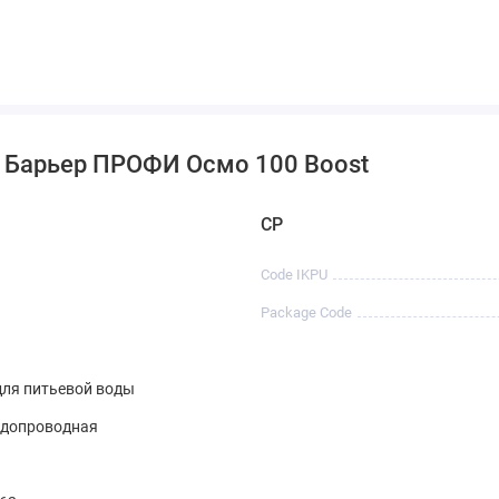
олько молекулы воды, за счет чего удаляются абсолютно все
.
рование после накопительной емкости. Удаление привкусов
р Барьер ПРОФИ Осмо 100 Boost
т уберечь планету от нескольких сотен килограмм пластика.
CP
Code IKPU
Package Code
для питьевой воды
одопроводная