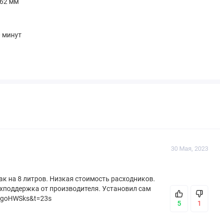
462 мм
 минут
30 Мая, 2023
ак на 8 литров. Низкая стоимость расходников.
техподдержка от производителя. Установил сам
DogoHWSks&t=23s
5
1