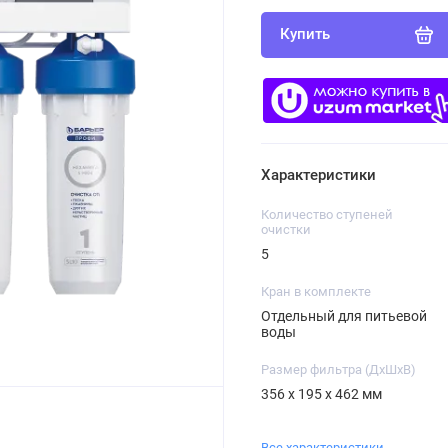
Купить
Характеристики
Количество ступеней
очистки
5
Кран в комплекте
Отдельный для питьевой
воды
Размер фильтра (ДхШхВ)
356 х 195 х 462 мм
Все характеристики