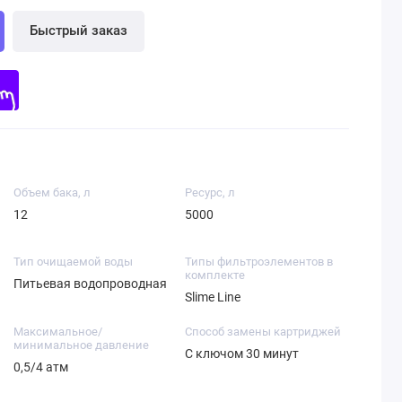
Быстрый заказ
Объем бака, л
Ресурс, л
12
5000
Тип очищаемой воды
Типы фильтроэлементов в
комплекте
Питьевая водопроводная
Slime Line
Максимальное/
Способ замены картриджей
минимальное давление
С ключом 30 минут
0,5/4 атм