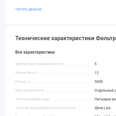
композита с размером пор 0,0001 мкм пропускает т
Читать дальше
примеси. Производительность мембраны 100 галлон
БАРЬЕР ПРОФИ ПостФильтр – финишное кондициони
и запахов.
Технические характеристики Фильт
Один обратноосмотический фильтр БАРЬЕР за год помогае
Все характеристики
Количество ступеней очистки
5
Объем бака, л
12
Ресурс, л
5000
Кран в комплекте
Отдельный 
Тип очищаемой воды
Питьевая в
Типы фильтроэлементов в комплекте
Slime Line