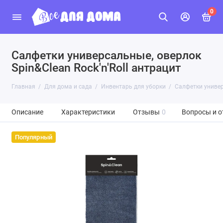
0
Салфетки универсальные, оверлок
Spin&Clean Rock'n'Roll антрацит
Главная
Для дома и сада
Инвентарь для уборки
Салфетки универс
Описание
Характеристики
Отзывы
0
Вопросы и о
Популярный