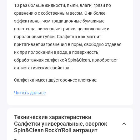
10 раз больше жидкости, пыли, влаги, грязи по
сравнению с собственным весом. Они более
эффективны, чем традиционные бумажные
полотенца, вискозные тряпки, целлюлозные и
поролоновые губки. Салфетка как магнит
притягивает загрязнения в поры, свободно отдавая
их при полоскании в воде, а поверхность,
обработанная салфеткой Spin&Clean, приобретает
антистатические свойства.
Салфетка имеет двустороннее плетение:
- крупные свободно расположенные петельки с одной
Читать дальше
стороны обеспечивает салфетке высокую
впитываемость и чистящую способность.
Технические характеристики
- плотные короткие петельки с другой стороны
Салфетки универсальные, оверлок
прекрасно полируют, устраняют разводы на
Spin&Clean Rock'n'Roll антрацит
поверхности, собирают пыль и ворс.