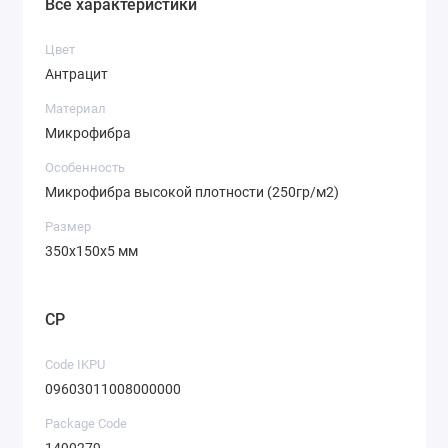
Все характеристики
Край ткани обработан оверлоком из прочной
полипропиленовой нити, он препятствует растягиваю
Цвет
краев салфетки, осыпанию края ткани и длительное
Антрацит
время поддерживает идеальный вид салфетки.
Материал
Микрофибра
Состав: 80% полиамида и 20% полиэстера. Тончайшие
волокна салфетки в 9 раз тоньше шелка и в 20 раз -
Особенность
хлопка, плотно переплетены друг с другом, образуя
Микрофибра высокой плотности (250гр/м2)
исключительно прочную нить, которая более
Размер
устойчива к трению и износу, чем аналоги.
350х150х5 мм
CP
Code IKPU
09603011008000000
Package Code