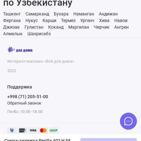
по Узбекистану
Ташкент
Самарканд
Бухара
Наманган
Андижан
Фергана
Нукус
Карши
Термез
Ургенч
Хива
Навои
Джизак
Гулистан
Коканд
Маргилан
Чирчик
Ангрен
Алмалык
Шахрисабз
Интернет-магазин «Всё для дома»
2023
Поддержка
+998 (71) 205-51-00
Обратный звонок
Пн-Вс: 10.00 -18.00
Сумка-тележка Perilla 402 H 58020