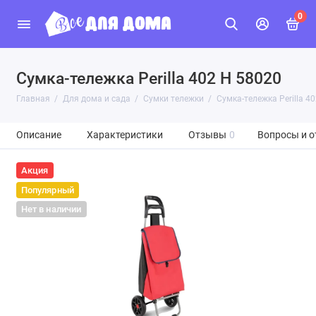
0
Сумка-тележка Perilla 402 H 58020
Главная
Для дома и сада
Сумки тележки
Сумка-тележка Perilla 4
Описание
Характеристики
Отзывы
0
Вопросы и о
Акция
Популярный
Нет в наличии