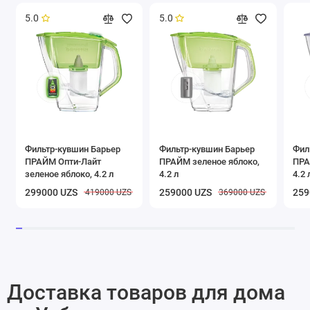
5.0
5.0
Фильтр-кувшин Барьер
Фильтр-кувшин Барьер
Фил
ПРАЙМ Опти-Лайт
ПРАЙМ зеленое яблоко,
ПРА
зеленое яблоко, 4.2 л
4.2 л
4.2 
299000 UZS
259000 UZS
259
419000 UZS
369000 UZS
Доставка товаров для дома