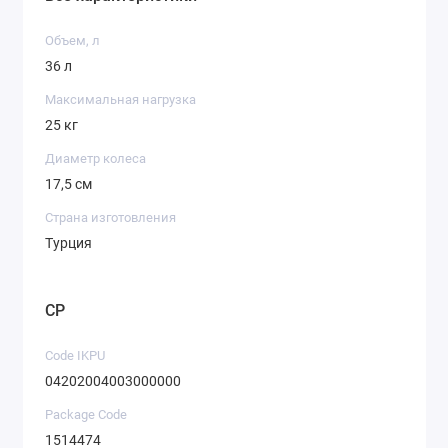
Объем, л
36 л
Максимальная нагрузка
25 кг
Диаметр колеса
17,5 см
Страна изготовления
Турция
CP
Code IKPU
04202004003000000
Package Code
1514474