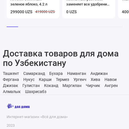
зеленое яблоко, 4.2 л
заменяет все удобрения,
20 кг
299000 UZS
0 UZS
400
419000 UZS
Доставка товаров для дома
по Узбекистану
Ташкент
Самарканд
Бухара
Наманган
Андижан
Фергана
Нукус
Карши
Термез
Ургенч
Хива
Навои
Джизак
Гулистан
Коканд
Маргилан
Чирчик
Ангрен
Алмалык
Шахрисабз
Интернет-магазин «Всё для дома»
2023