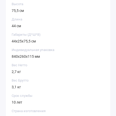
Высота
75,5 см
Длина
44 см
Габариты (Д*Ш*В)
44х25х75,5 см
Индивидуальная упаковка
840х260х115 мм
Вес Нетто
2,7 кг
Вес Брутто
3,1 кг
Срок службы
10 лет
Страна изготовления