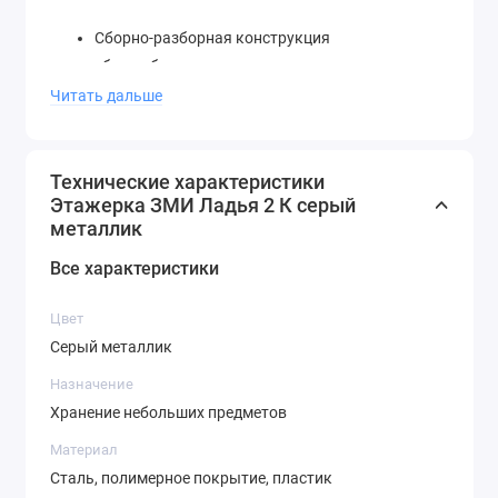
Сборно-разборная конструкция
сборка без инструмента
3 удобных корзины
Читать дальше
увеличенное расстояние между нижними
корзинами для высоких предметов
пластиковые колеса для мобильности
Технические характеристики
Этажерка ЗМИ Ладья 2 К серый
пластиковый крючок для мелочей
металлик
допустимая нагрузка до 10 кг на корзину
Все характеристики
Цвет
Серый металлик
Назначение
Хранение небольших предметов
Материал
Сталь, полимерное покрытие, пластик