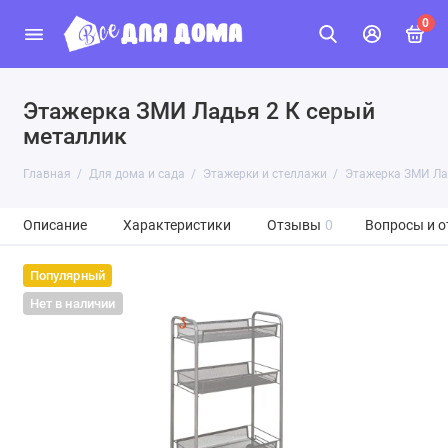
0
Этажерка ЗМИ Ладья 2 К серый
металлик
Главная
Для дома и сада
Этажерки и стеллажи
Этажерка ЗМИ Ла
Описание
Характеристики
Отзывы
0
Вопросы и о
Популярный
Нет в наличии