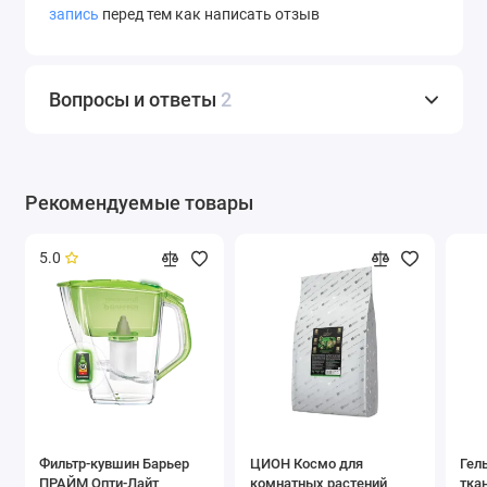
запись
перед тем как написать отзыв
Вопросы и ответы
2
Рекомендуемые товары
5.0
Фильтр-кувшин Барьер
ЦИОН Космо для
Гел
ПРАЙМ Опти-Лайт
комнатных растений
ткан