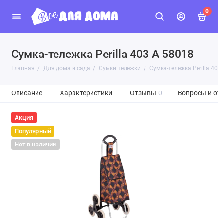
0
Сумка-тележка Perilla 403 A 58018
Главная
Для дома и сада
Сумки тележки
Сумка-тележка Perilla 4
Описание
Характеристики
Отзывы
0
Вопросы и о
Акция
Популярный
Нет в наличии