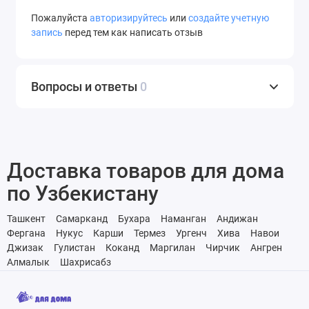
Пожалуйста
авторизируйтесь
или
создайте учетную
запись
перед тем как написать отзыв
Вопросы и ответы
0
Доставка товаров для дома
по Узбекистану
Ташкент
Самарканд
Бухара
Наманган
Андижан
Фергана
Нукус
Карши
Термез
Ургенч
Хива
Навои
Джизак
Гулистан
Коканд
Маргилан
Чирчик
Ангрен
Алмалык
Шахрисабз