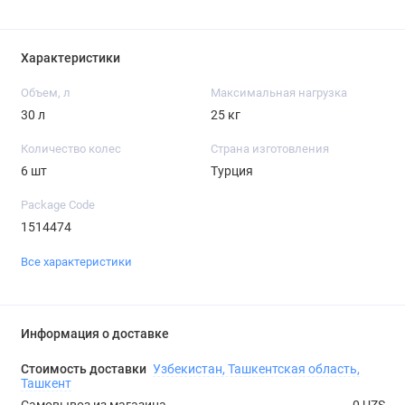
Характеристики
Объем, л
Максимальная нагрузка
30 л
25 кг
Количество колес
Страна изготовления
6 шт
Турция
Package Code
1514474
Все характеристики
Информация о доставке
Стоимость доставки
Узбекистан, Ташкентская область,
Ташкент
Самовывоз из магазина
0 UZS