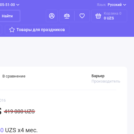
205-51-00
Язык
Русский
Корзина
0
Найти
0 UZS
Товары для праздников
Барьер
В сравнение
Производитель
016
S
419 000 UZS
50
UZS x4 мес.