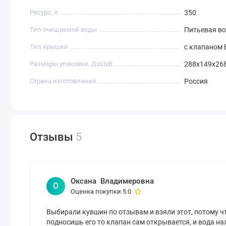
Ресурс, л
350
Тип очищаемой воды
Питьевая в
Тип крышки
с клапаном E
Размеры упаковки, ДхШхВ
288x149x26
Страна изготовления
Россия
Отзывы
5
Оксана Владимеровна
О
Оценка покупки 5.0
Выбирали кувшин по отзывам и взяли этот, потому чт
подносишь его то клапан сам открывается, и вода на