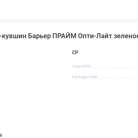
-кувшин Барьер ПРАЙМ Опти-Лайт зеленое 
CP
Code IKPU
Package Code
й