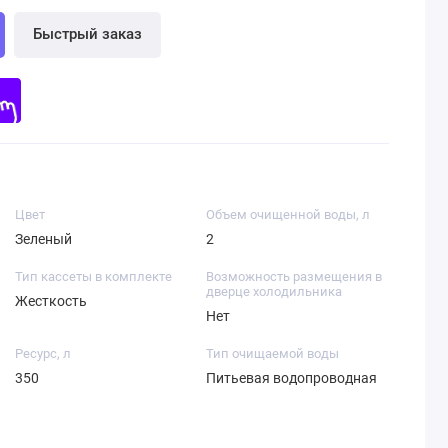
Быстрый заказ
Цвет
Объем очищенной воды, л
Зеленый
2
Тип кассеты в комплекте
Возможность размещения в
дверце холодильника
Жесткость
Нет
Ресурс, л
Тип очищаемой воды
350
Питьевая водопроводная