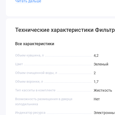
Читать дальше
Технические характеристики Фильтр
Все характеристики
Объем кувшина, л
4,2
Цвет
Зеленый
Объем очищенной воды, л
2
Объем воронки, л
1,7
Тип кассеты в комплекте
Жесткость
Возможность размещения в дверце
Нет
холодильника
Индикатор ресурса
Электронны