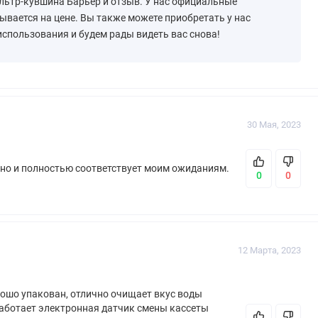
ильтр-кувшина Барьер и отзыв. У нас официальные
ывается на цене. Вы также можете приобретать у нас
использования и будем рады видеть вас снова!
30 Мая, 2023
чно и полностью соответствует моим ожиданиям.
0
0
12 Марта, 2023
рошо упакован, отлично очищает вкус воды
 работает электронная датчик смены кассеты