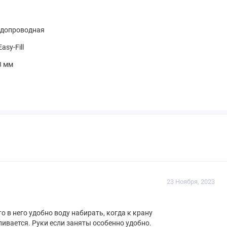
одопроводная
asy-Fill
8 мм
23 Ноября, 2023
о в него удобно воду набирать, когда к крану
ливается. Руки если заняты особенно удобно.