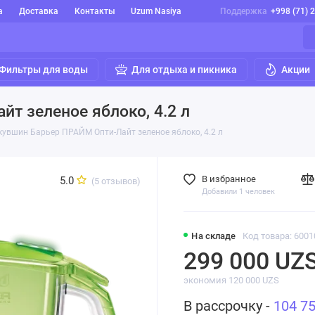
а
Доставка
Контакты
Uzum Nasiya
Поддержка
+998 (71) 
Фильтры для воды
Для отдыха и пикника
Акции
т зеленое яблоко, 4.2 л
кувшин Барьер ПРАЙМ Опти-Лайт зеленое яблоко, 4.2 л
В избранное
5.0
(5 отзывов)
Добавили 1 человек
На складе
Код товара: 6001
299 000 UZ
экономия 120 000 UZS
В рассрочку -
104 7