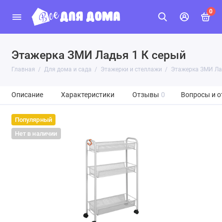
0
Этажерка ЗМИ Ладья 1 К серый
Главная
Для дома и сада
Этажерки и стеллажи
Этажерка ЗМИ Ла
Описание
Характеристики
Отзывы
0
Вопросы и о
Популярный
Нет в наличии