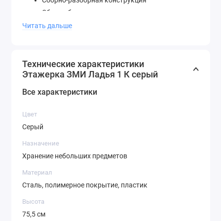
Сборка без инструментов
Три удобных корзины
Читать дальше
Увеличенное расстояние между нижними
корзинами для высоких предметов
Пластиковые колеса
Технические характеристики
Этажерка ЗМИ Ладья 1 К серый
Пластиковый крючок для мелочей
Допустимая нагрузка до 10 кг на корзину
Все характеристики
Цвет
Серый
Назначение
Хранение небольших предметов
Материал
Сталь, полимерное покрытие, пластик
Высота
75,5 см