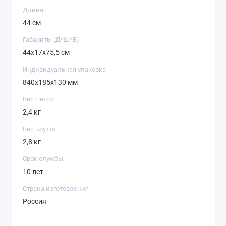
Длина
44 см
Габариты (Д*Ш*В)
44х17х75,5 см
Индивидуальная упаковка
840х185х130 мм
Вес Нетто
2,4 кг
Вес Брутто
2,8 кг
Срок службы
10 лет
Страна изготовления
Россия