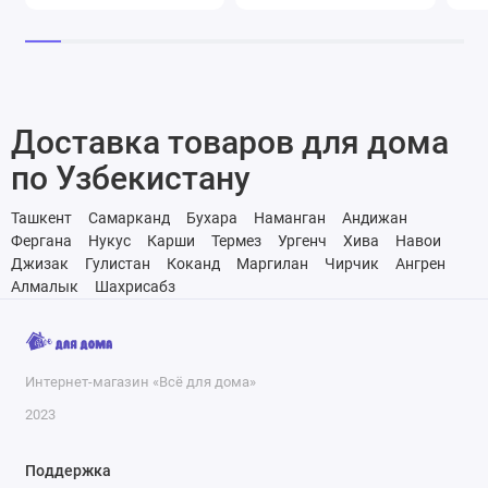
Доставка товаров для дома
по Узбекистану
Ташкент
Самарканд
Бухара
Наманган
Андижан
Фергана
Нукус
Карши
Термез
Ургенч
Хива
Навои
Джизак
Гулистан
Коканд
Маргилан
Чирчик
Ангрен
Алмалык
Шахрисабз
Интернет-магазин «Всё для дома»
2023
Поддержка