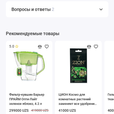
Вопросы и ответы
2
Рекомендуемые товары
5.0
Фильтр-кувшин Барьер
ЦИОН Космо для
Гел
ПРАЙМ Опти-Лайт
комнатных растений
ткан
зеленое яблоко, 4.2 л
заменяет все удобрения,
30 гр
299000 UZS
41000 UZS
400
419000 UZS