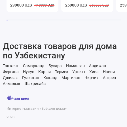
299000 UZS
259000 UZS
259
419000 UZS
369000 UZS
Доставка товаров для дома
по Узбекистану
Ташкент
Самарканд
Бухара
Наманган
Андижан
Фергана
Нукус
Карши
Термез
Ургенч
Хива
Навои
Джизак
Гулистан
Коканд
Маргилан
Чирчик
Ангрен
Алмалык
Шахрисабз
Интернет-магазин «Всё для дома»
2023