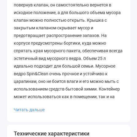
повернув клапан, он самостоятельно вернется в
исходное положение, а для большого объема мусора
клапан можно полностью открыть. Крышка с
закрытым клапаном скрывает мусор и
предотвращает распространение запахов. На
корпусе предусмотрены бортики, куда можно
спрятать края мусорного пакета, обеспечивая всегда
эстетичный вид мусорного ведра. Объем 25 л
идеально подходит для большой семьи. Мусорное
ведро Spin&Clean очень прочное и устойчиво к
царапинам, оно не боится влаги и его можно мыть с
использованием средств бытовой химии. Контейнер
может использоваться как в помещении, так и на
улице. Легкость и прочность мусорного ведра
Читать дальше
Spin&Clean Step оптимально решают проблему сбора
отходов на долгие годы. Цветовая гамма идеально
подходит для стильного интерьера, не желтеет и не
Технические характеристики
тускнеет со временем.