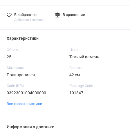
В избранное
В сравнение
Добавили 1 человек
Характеристики
Объем, л
Цвет
25
Темный камень
Материал
Высота
Полипропилен
42 см
Code IKPU
Package Code
03923001004000000
101847
Все характеристики
Информация о доставке