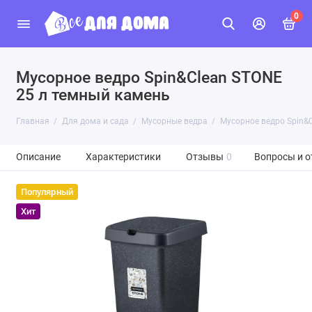
0
Мусорное ведро Spin&Clean STONE
25 л темный камень
Главная
Для дома и сада
Мусорные ведра
Мусорное ведро Spin&
Описание
Характеристики
Отзывы
0
Вопросы и о
Популярный
Хит