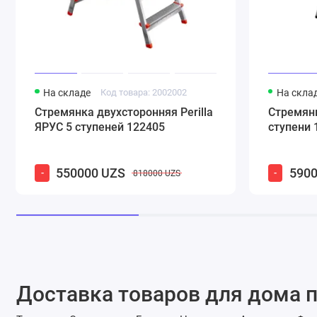
На складе
Код товара: 2002002
На скла
Стремянка двухсторонняя Perilla
Стремянк
ЯРУС 5 ступеней 122405
ступени 
550000 UZS
5900
-
-
818000 UZS
Доставка товаров для дома п