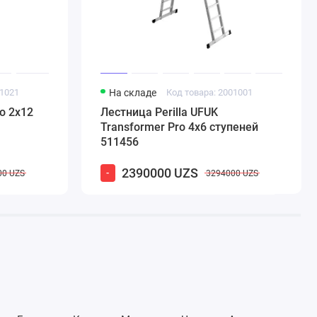
01021
На складе
Код товара: 2001001
o 2х12
Лестница Perilla UFUK
Transformer Pro 4х6 ступеней
511456
2390000 UZS
-
00 UZS
3294000 UZS