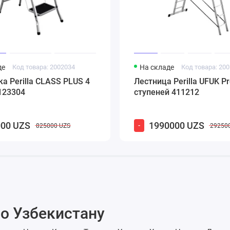
де
Код товара: 2002034
На складе
Код товара: 20
а Perilla CLASS PLUS 4
Лестница Perilla UFUK Pr
123304
ступеней 411212
00 UZS
1990000 UZS
-
825000 UZS
29250
о Узбекистану