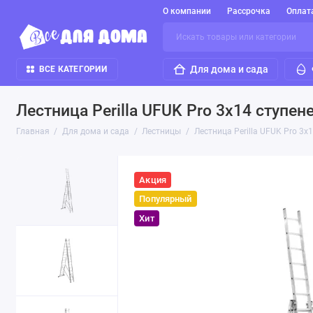
О компании
Рассрочка
Оплат
Для дома и сада
ВСЕ КАТЕГОРИИ
Лестница Perilla UFUK Pro 3х14 ступен
Главная
Для дома и сада
Лестницы
Лестница Perilla UFUK Pro 3х
Акция
Популярный
Хит