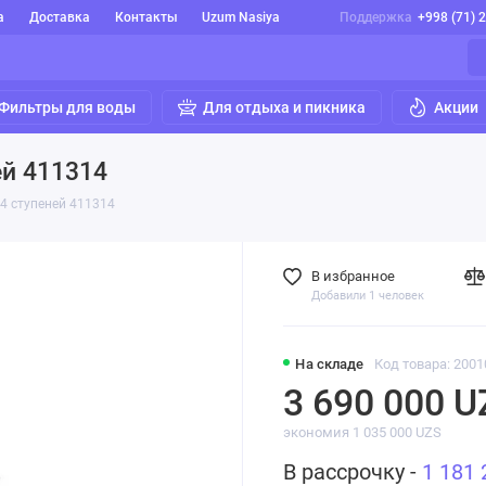
а
Доставка
Контакты
Uzum Nasiya
Поддержка
+998 (71) 
Фильтры для воды
Для отдыха и пикника
Акции
ей 411314
14 ступеней 411314
В избранное
Добавили 1 человек
На складе
Код товара: 2001
3 690 000 U
экономия 1 035 000 UZS
В рассрочку -
1 181 