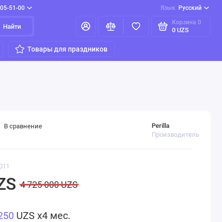
205-51-00
Язык
Русский
Корзина
0
Найти
0 UZS
Товары для праздников
Perilla
В сравнение
Производитель
011
ZS
4 725 000 UZS
250
UZS x4 мес.