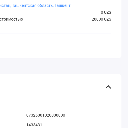
истан, Ташкентская область, Ташкент
0 UZS
 стоимостью
20000 UZS
07326001020000000
1433431