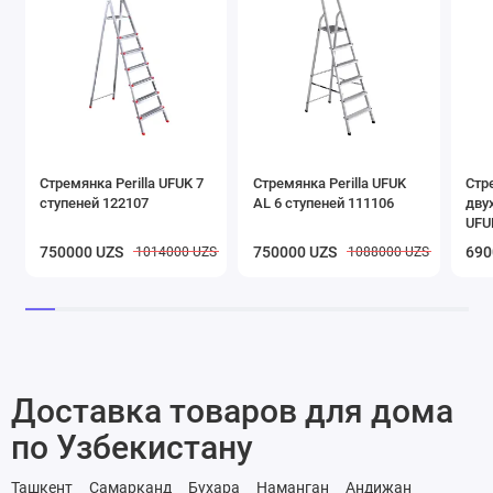
Стремянка Perilla UFUK 7
Стремянка Perilla UFUK
Стр
ступеней 122107
AL 6 ступеней 111106
двух
UFU
111
750000 UZS
750000 UZS
690
1014000 UZS
1088000 UZS
Доставка товаров для дома
по Узбекистану
Ташкент
Самарканд
Бухара
Наманган
Андижан