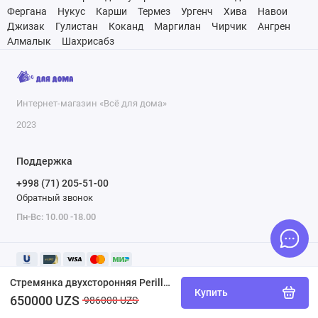
Фергана
Нукус
Карши
Термез
Ургенч
Хива
Навои
Джизак
Гулистан
Коканд
Маргилан
Чирчик
Ангрен
Алмалык
Шахрисабз
Интернет-магазин «Всё для дома»
2023
Поддержка
+998 (71) 205-51-00
Обратный звонок
Пн-Вс: 10.00 -18.00
Стремянка двухсторонняя Perilla ЯРУС 6 ступеней 122406
Купить
650000 UZS
986000 UZS