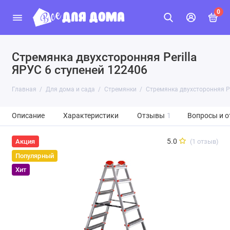
0
Стремянка двухсторонняя Perilla
ЯРУС 6 ступеней 122406
Главная
Для дома и сада
Стремянки
Стремянка двухсторонняя Pe
Описание
Характеристики
Отзывы
1
Вопросы и о
5.0
(1 отзыв)
Акция
Популярный
Хит