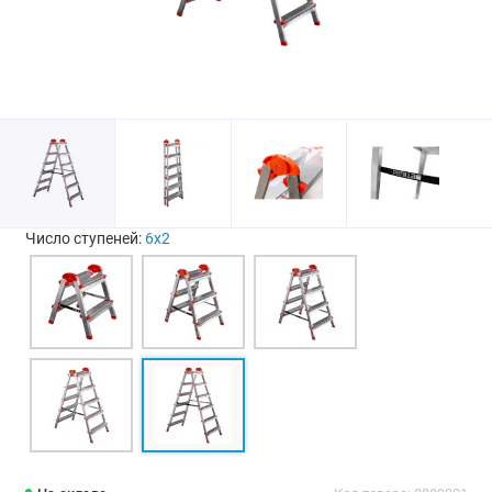
Число ступеней:
6х2