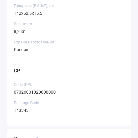
Габариты (ВхШхГ), см
142х52,5х15,5
Вес нетто
8,2 кг
Страна изготовления
Россия
CP
Code IKPU
07326001020000000
Package Code
1433431