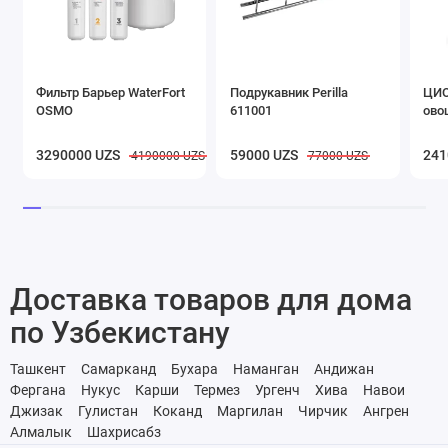
Фильтр Барьер WaterFort
Подрукавник Perilla
ЦИО
OSMO
611001
ово
3290000 UZS
59000 UZS
241
4190000 UZS
77000 UZS
Доставка товаров для дома
по Узбекистану
Ташкент
Самарканд
Бухара
Наманган
Андижан
Фергана
Нукус
Карши
Термез
Ургенч
Хива
Навои
Джизак
Гулистан
Коканд
Маргилан
Чирчик
Ангрен
Алмалык
Шахрисабз