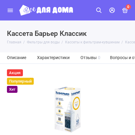
0
Кассета Барьер Классик
Главная
Фильтры для воды
Кассеты к фильтрам-кувшинам
Кассе
Описание
Характеристики
Отзывы
0
Вопросы и о
Акция
Популярный
Хит