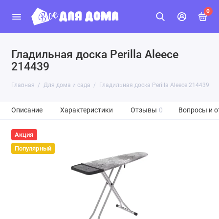
0
Гладильная доска Perilla Aleece
214439
Главная
Для дома и сада
Гладильная доска Perilla Aleece 214439
Описание
Характеристики
Отзывы
0
Вопросы и о
Акция
Популярный