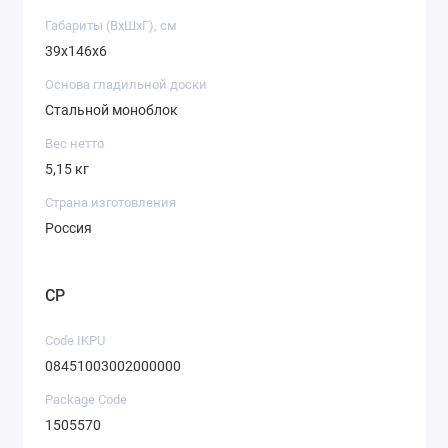
Габариты (ВхШхГ), см
39х146х6
Основа гладильной доски
Стальной моноблок
Вес нетто
5,15 кг
Страна изготовления
Россия
CP
Code IKPU
08451003002000000
Package Code
1505570