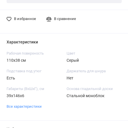
В избранное
В сравнение
Характеристики
Рабочая поверхность
Цвет
110х38 см
Серый
Подставка под утюг
Держатель для шнура
Есть
Нет
Габариты (ВхШхГ), см
Основа гладильной доски
39х146х6
Стальной моноблок
Все характеристики