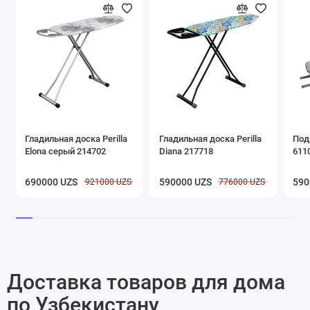
Гладильная доска Perilla
Гладильная доска Perilla
Подр
Elona серый 214702
Diana 217718
611
690000 UZS
590000 UZS
590
921000 UZS
776000 UZS
Доставка товаров для дома
по Узбекистану