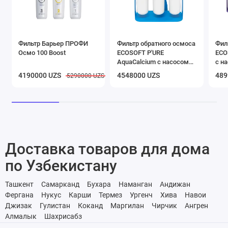
Фильтр Барьер ПРОФИ
Фильтр обратного осмоса
Фил
Осмо 100 Boost
ECOSOFT P'URE
ECO
AquaCalcium с насосом
с н
на станине
4190000 UZS
4548000 UZS
489
5290000 UZS
Доставка товаров для дома
по Узбекистану
Ташкент
Самарканд
Бухара
Наманган
Андижан
Фергана
Нукус
Карши
Термез
Ургенч
Хива
Навои
Джизак
Гулистан
Коканд
Маргилан
Чирчик
Ангрен
Алмалык
Шахрисабз