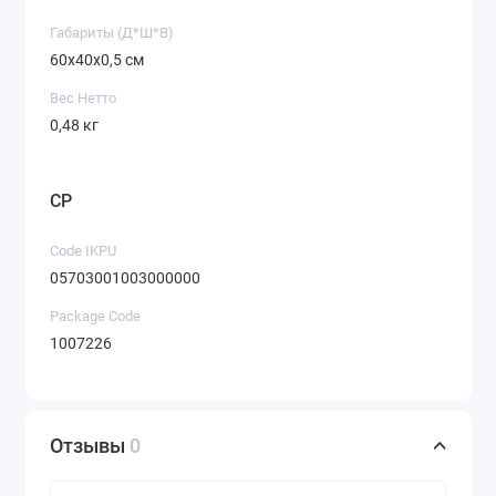
Габариты (Д*Ш*В)
60х40х0,5 см
Вес Нетто
0,48 кг
CP
Code IKPU
05703001003000000
Package Code
1007226
Отзывы
0