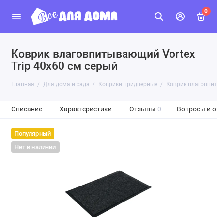
0
Коврик влаговпитывающий Vortex
Trip 40х60 см серый
Главная
Для дома и сада
Коврики придверные
Коврик влаговпит
Описание
Характеристики
Отзывы
0
Вопросы и о
Популярный
Нет в наличии