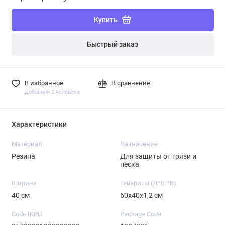
Купить
Быстрый заказ
В избранное
В сравнение
Добавили 2 человека
Характеристики
Материал
Назначение
Резина
Для защиты от грязи и
песка
Ширина
Габариты (Д*Ш*В)
40 см
60х40х1,2 см
Code IKPU
Package Code