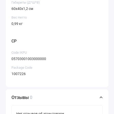
Габариты (Д*Ш*В)
60х40х1,2 см
Вес Нетто
0,99 кг
CP
Code IKPU
05703001003000000
Package Code
1007226
Отзывы
0
Нет отзывов об этом товаре.