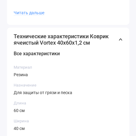
Читать дальше
Изделие отличается устойчивостью к воздействию
моющих средств и антигололедных реагентов.
Технические характеристики Коврик
ячеистый Vortex 40х60х1,2 см
Все характеристики
Материал
Резина
Назначение
Для защиты от грязи и песка
Длина
60 см
Ширина
40 см