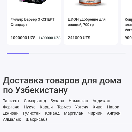
Фильтр Барьер ЭКСПЕРТ
ЦИОН удобрение для
Ков
Стандарт
овощей, 700 гр
вла
Vort
кор
1090000 UZS
241000 UZS
900
1490000 UZS
Доставка товаров для дома
по Узбекистану
Ташкент
Самарканд
Бухара
Наманган
Андижан
Фергана
Нукус
Карши
Термез
Ургенч
Хива
Навои
Джизак
Гулистан
Коканд
Маргилан
Чирчик
Ангрен
Алмалык
Шахрисабз