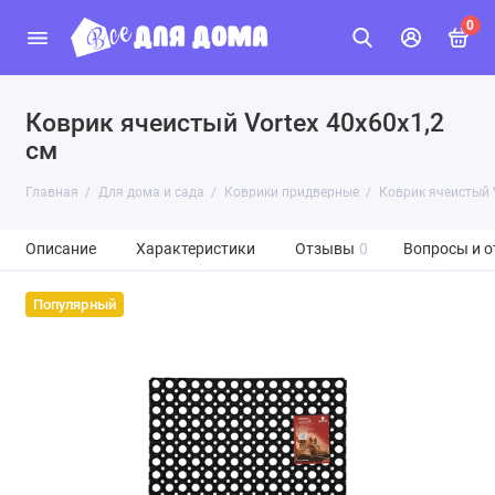
0
Коврик ячеистый Vortex 40х60х1,2
см
Главная
Для дома и сада
Коврики придверные
Коврик ячеистый V
Описание
Характеристики
Отзывы
0
Вопросы и о
Популярный