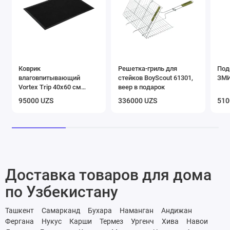
Коврик
Решетка-гриль для
Под
влаговпитывающий
стейков BoyScout 61301,
ЗМИ
Vortex Trip 40х60 см
веер в подарок
черный
95000 UZS
336000 UZS
510
Доставка товаров для дома
по Узбекистану
Ташкент
Самарканд
Бухара
Наманган
Андижан
Фергана
Нукус
Карши
Термез
Ургенч
Хива
Навои