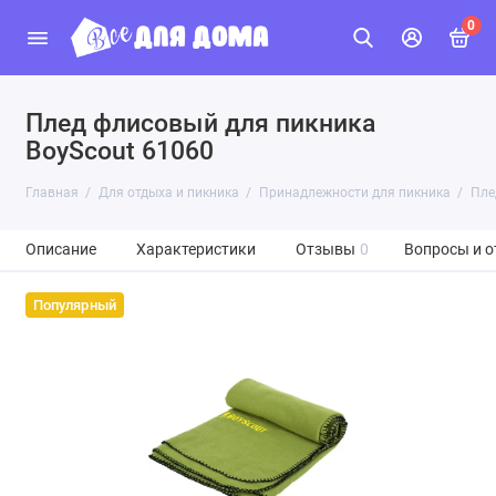
0
Плед флисовый для пикника
BoyScout 61060
Главная
Для отдыха и пикника
Принадлежности для пикника
Пле
Описание
Характеристики
Отзывы
0
Вопросы и о
Популярный