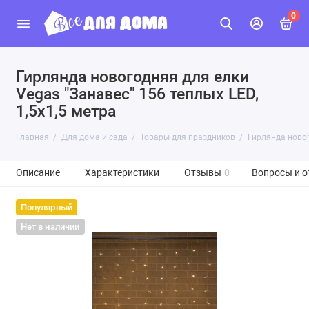
0
Гирлянда новогодняя для елки
Vegas "Занавес" 156 теплых LED,
1,5х1,5 метра
Главная
Для дома и сада
Товары для праздников
Гирлянда новог
Описание
Характеристики
Отзывы
0
Вопросы и о
Популярный
Нет в наличии