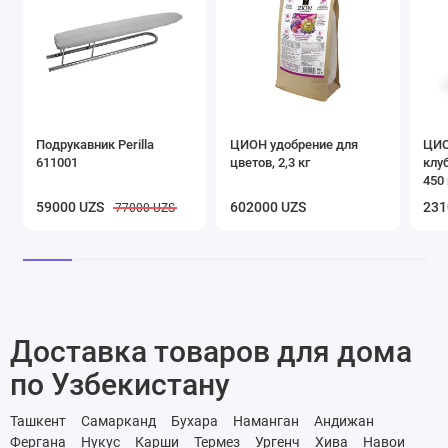
Подрукавник Perilla
ЦИОН удобрение для
ЦИО
611001
цветов, 2,3 кг
клу
450 
59000 UZS
602000 UZS
231
77000 UZS
Доставка товаров для дома
по Узбекистану
Ташкент
Самарканд
Бухара
Наманган
Андижан
Фергана
Нукус
Карши
Термез
Ургенч
Хива
Навои