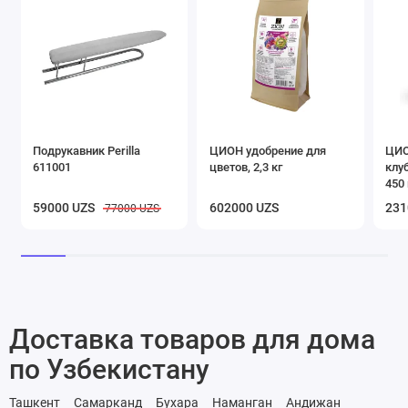
Подрукавник Perilla
ЦИОН удобрение для
ЦИО
611001
цветов, 2,3 кг
клу
450 
59000 UZS
602000 UZS
231
77000 UZS
Доставка товаров для дома
по Узбекистану
Ташкент
Самарканд
Бухара
Наманган
Андижан