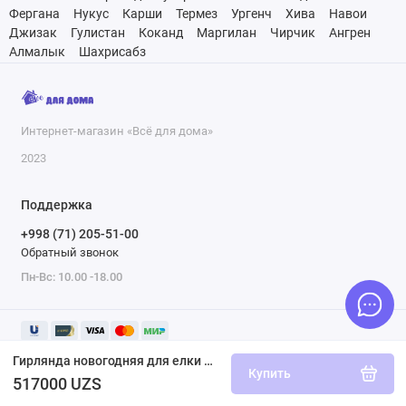
Фергана
Нукус
Карши
Термез
Ургенч
Хива
Навои
Джизак
Гулистан
Коканд
Маргилан
Чирчик
Ангрен
Алмалык
Шахрисабз
Интернет-магазин «Всё для дома»
2023
Поддержка
+998 (71) 205-51-00
Обратный звонок
Пн-Вс: 10.00 -18.00
Гирлянда новогодняя для елки Vegas "Бахрома" 192 теплых LED, 6х0,6+5 метров
Купить
517000 UZS