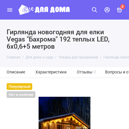
0
Гирлянда новогодняя для елки
Vegas "Бахрома" 192 теплых LED,
6х0,6+5 метров
Главная
Для дома и сада
Товары для праздников
Гирлянда новог
Описание
Характеристики
Отзывы
0
Вопросы и о
Популярный
Нет в наличии