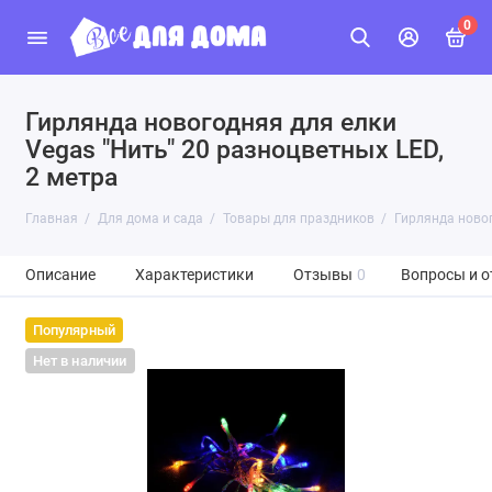
0
Гирлянда новогодняя для елки
Vegas "Нить" 20 разноцветных LED,
2 метра
Главная
Для дома и сада
Товары для праздников
Гирлянда новог
Описание
Характеристики
Отзывы
0
Вопросы и о
Популярный
Нет в наличии