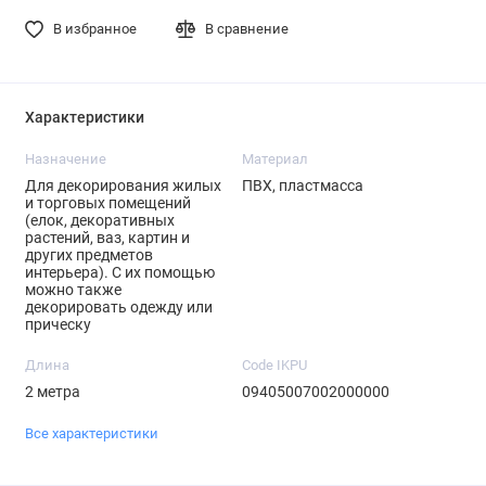
В избранное
В сравнение
Характеристики
Назначение
Материал
Для декорирования жилых
ПВХ, пластмасса
и торговых помещений
(елок, декоративных
растений, ваз, картин и
других предметов
интерьера). С их помощью
можно также
декорировать одежду или
прическу
Длина
Code IKPU
2 метра
09405007002000000
Все характеристики