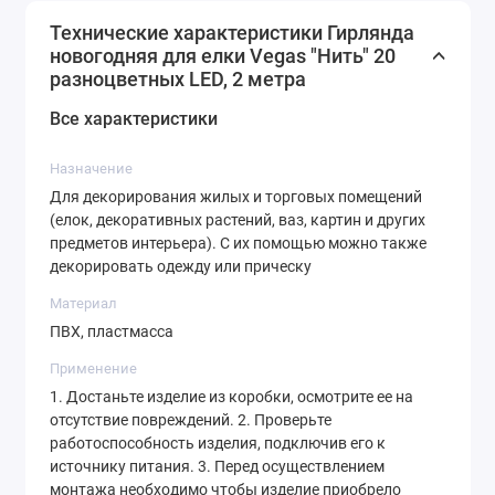
настроение и создает уютную атмосферу в комнате.
Технические характеристики Гирлянда
новогодняя для елки Vegas "Нить" 20
Украшение станет прекрасным дополнением к вашей
разноцветных LED, 2 метра
новогодней коллекции и будет радовать вас своим
ярким и многокрасочным сиянием. Не упустите
Все характеристики
возможность добавить в ваш дом немного
волшебства и радости с помощью гирлянды
Назначение
светодиодной LED разноцветной для елки, комнаты,
Для декорирования жилых и торговых помещений
(елок, декоративных растений, ваз, картин и других
Vegas.
предметов интерьера). С их помощью можно также
декорировать одежду или прическу
Материал
ПВХ, пластмасса
Применение
1. Достаньте изделие из коробки, осмотрите ее на
отсутствие повреждений. 2. Проверьте
работоспособность изделия, подключив его к
источнику питания. 3. Перед осуществлением
монтажа необходимо чтобы изделие приобрело