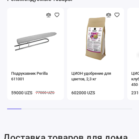
Подрукавник Perilla
ЦИОН удобрение для
ЦИО
611001
цветов, 2,3 кг
клу
450 
59000 UZS
602000 UZS
231
77000 UZS
Доставка товаров для дома