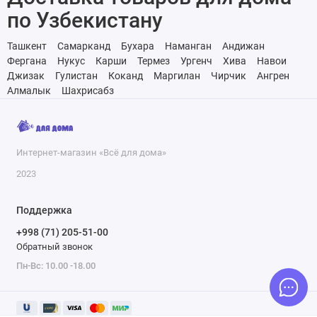
по Узбекистану
Ташкент
Самарканд
Бухара
Наманган
Андижан
Фергана
Нукус
Карши
Термез
Ургенч
Хива
Навои
Джизак
Гулистан
Коканд
Маргилан
Чирчик
Ангрен
Алмалык
Шахрисабз
Интернет-магазин «Всё для дома»
2023
Поддержка
+998 (71) 205-51-00
Обратный звонок
Пн-Вс: 10.00 -18.00