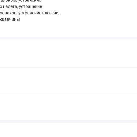
альный, устранение
о налета, устранение
запахов, устранение плесени,
 ржавчины