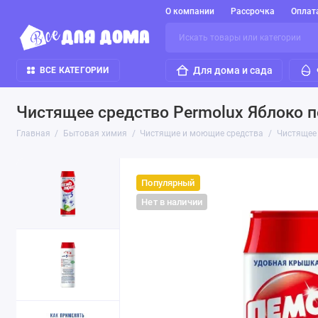
О компании
Рассрочка
Оплат
Для дома и сада
ВСЕ КАТЕГОРИИ
Чистящее средство Permolux Яблоко п
Главная
Бытовая химия
Чистящие и моющие средства
Чистящее 
Популярный
Нет в наличии