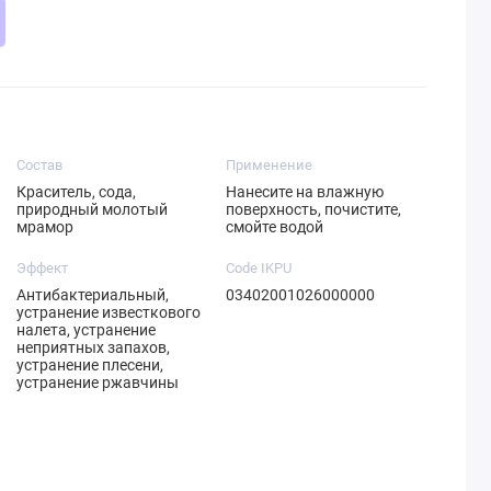
Состав
Применение
Краситель, сода,
Нанесите на влажную
природный молотый
поверхность, почистите,
мрамор
смойте водой
Эффект
Code IKPU
Антибактериальный,
03402001026000000
устранение известкового
налета, устранение
неприятных запахов,
устранение плесени,
устранение ржавчины