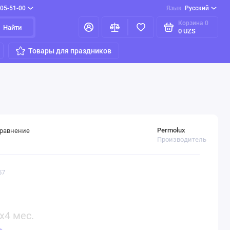
205-51-00
Язык
Русский
Корзина
0
Найти
0 UZS
Товары для праздников
Permolux
сравнение
Производитель
57
x4 мес.