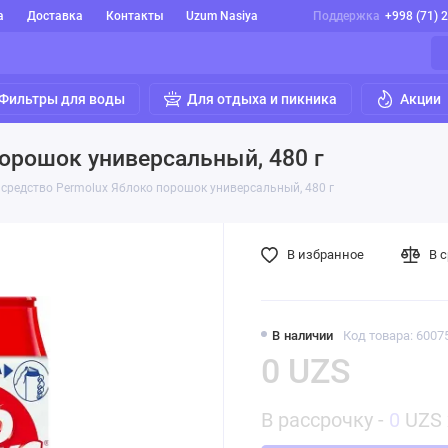
а
Доставка
Контакты
Uzum Nasiya
Поддержка
+998 (71) 
Фильтры для воды
Для отдыха и пикника
Акции
орошок универсальный, 480 г
средство Permolux Яблоко порошок универсальный, 480 г
В избранное
В 
В наличии
Код товара: 6007
0 UZS
В рассрочку -
0
UZS 