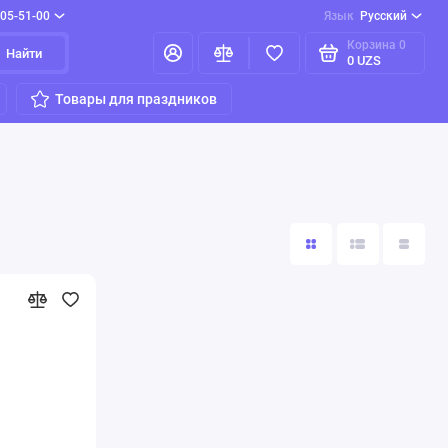
205-51-00
Язык
Русский
Корзина
0
Найти
0 UZS
Товары для праздников