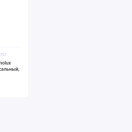
0757
molux
сальный,