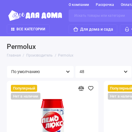
О компании
Рассрочка
Оплат
Для дома и сада
ВСЕ КАТЕГОРИИ
Permolux
Главная
Производитель
Permolux
Популярный
Популярны
Нет в наличии
Нет в налич