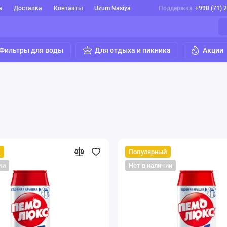
а
Доставка
Контакты
Uzum Nasiya
Поддержка
+998 (71) 
Фильтры для воды
Для отдыха и пикника
Акции
й
Популярный
ии
Нет в наличии