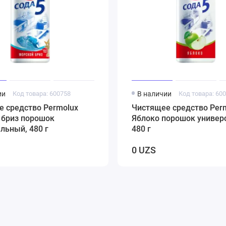
ии
Код товара: 600758
В наличии
Код товара: 60
е средство Permolux
Чистящее средство Per
 бриз порошок
Яблоко порошок универ
льный, 480 г
480 г
0 UZS