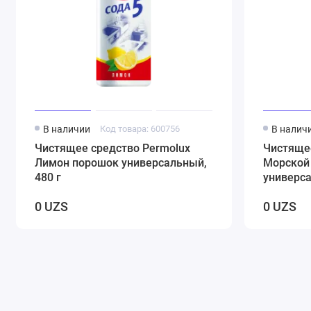
В наличии
Код товара: 600756
В налич
Чистящее средство Permolux
Чистяще
Лимон порошок универсальный,
Морской
480 г
универса
0 UZS
0 UZS