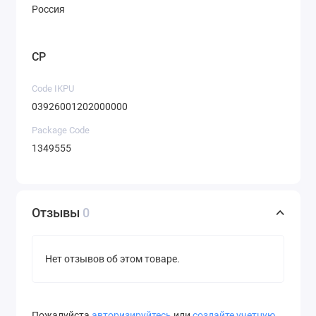
Россия
CP
Code IKPU
03926001202000000
Package Code
1349555
Отзывы
0
Нет отзывов об этом товаре.
Пожалуйста
авторизируйтесь
или
создайте учетную