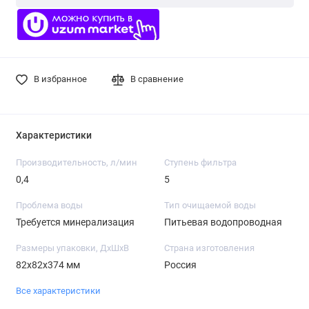
В избранное
В сравнение
Характеристики
Производительность, л/мин
Ступень фильтра
0,4
5
Проблема воды
Тип очищаемой воды
Требуется минерализация
Питьевая водопроводная
Размеры упаковки, ДхШхВ
Страна изготовления
82x82x374 мм
Россия
Все характеристики