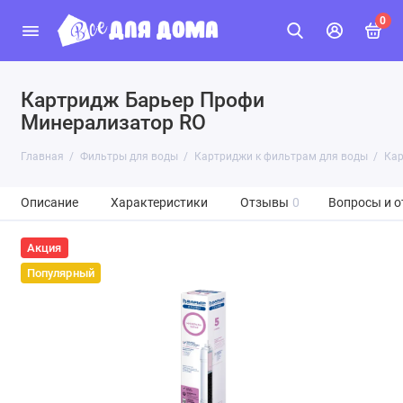
0
Картридж Барьер Профи
Минерализатор RO
Главная
Фильтры для воды
Картриджи к фильтрам для воды
Кар
Описание
Характеристики
Отзывы
0
Вопросы и о
Акция
Популярный