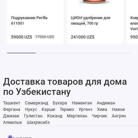
Подрукавник Perilla
ЦИОН удобрение для
Ков
611001
овощей, 700 гр
вла
Vort
чер
59000 UZS
241000 UZS
950
77000 UZS
Доставка товаров для дома
по Узбекистану
Ташкент
Самарканд
Бухара
Наманган
Андижан
Фергана
Нукус
Карши
Термез
Ургенч
Хива
Навои
Джизак
Гулистан
Коканд
Маргилан
Чирчик
Ангрен
Алмалык
Шахрисабз