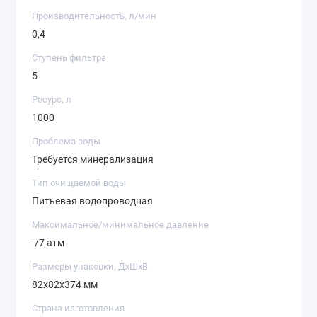
Производительность, л/мин
0,4
Ступень фильтра
5
Ресурс, л
1000
Проблема воды
Требуется минерализация
Тип очищаемой воды
Питьевая водопроводная
Максимальное/минимальное давление
-/7 атм
Размеры упаковки, ДхШхВ
82x82x374 мм
Страна изготовления