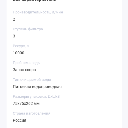
Производительность, л/мин
2
Ступень фильтра
3
Ресурс, л
10000
Проблема воды
Запах хлора
Тип очищаемой воды
Питьевая водопроводная
Размеры упаковки, ДхШхВ
75x75x262 мм
Страна изготовления
Россия