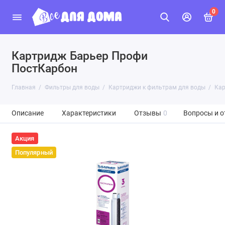
0
Картридж Барьер Профи
ПостКарбон
Главная
Фильтры для воды
Картриджи к фильтрам для воды
Кар
Описание
Характеристики
Отзывы
0
Вопросы и о
Акция
Популярный