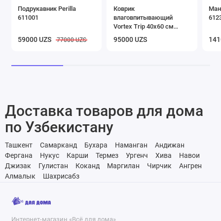
Подрукавник Perilla
Коврик
Ман
611001
влаговпитывающий
612
Vortex Trip 40х60 см
черный
59000 UZS
95000 UZS
141
77000 UZS
Доставка товаров для дома
по Узбекистану
Ташкент
Самарканд
Бухара
Наманган
Андижан
Фергана
Нукус
Карши
Термез
Ургенч
Хива
Навои
Джизак
Гулистан
Коканд
Маргилан
Чирчик
Ангрен
Алмалык
Шахрисабз
Интернет-магазин «Всё для дома»