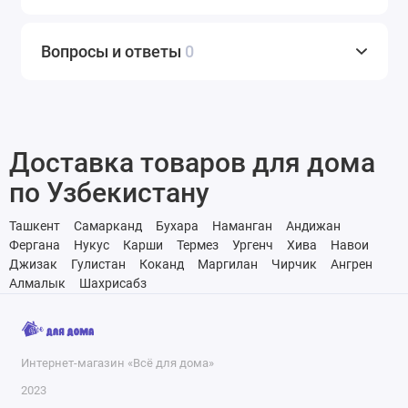
Вопросы и ответы
0
Доставка товаров для дома
по Узбекистану
Ташкент
Самарканд
Бухара
Наманган
Андижан
Фергана
Нукус
Карши
Термез
Ургенч
Хива
Навои
Джизак
Гулистан
Коканд
Маргилан
Чирчик
Ангрен
Алмалык
Шахрисабз
Интернет-магазин «Всё для дома»
2023