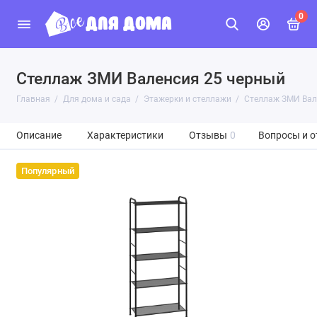
0
Стеллаж ЗМИ Валенсия 25 черный
Главная
Для дома и сада
Этажерки и стеллажи
Стеллаж ЗМИ Вал
Описание
Характеристики
Отзывы
0
Вопросы и о
Популярный