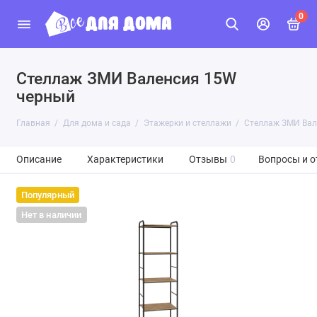
0
Стеллаж ЗМИ Валенсия 15W
черный
Главная
Для дома и сада
Этажерки и стеллажи
Стеллаж ЗМИ Вал
Описание
Характеристики
Отзывы
0
Вопросы и о
Популярный
Нет в наличии