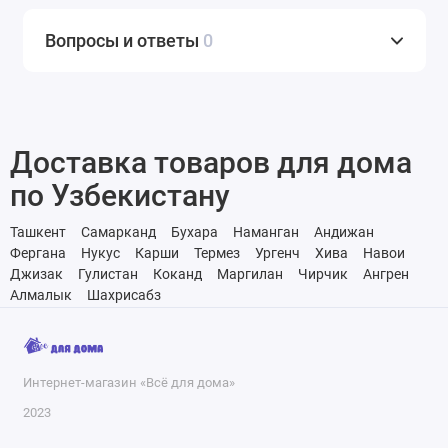
Вопросы и ответы
0
Доставка товаров для дома
по Узбекистану
Ташкент
Самарканд
Бухара
Наманган
Андижан
Фергана
Нукус
Карши
Термез
Ургенч
Хива
Навои
Джизак
Гулистан
Коканд
Маргилан
Чирчик
Ангрен
Алмалык
Шахрисабз
Интернет-магазин «Всё для дома»
2023