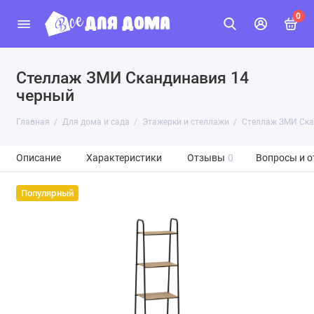
0
Стеллаж ЗМИ Скандинавия 14
черный
Главная
Для дома и сада
Этажерки и стеллажи
Стеллаж ЗМИ Ска
Описание
Характеристики
Отзывы
0
Вопросы и о
Популярный