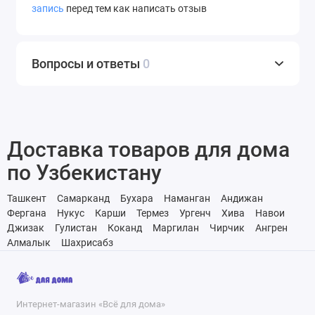
запись
перед тем как написать отзыв
Вопросы и ответы
0
Доставка товаров для дома
по Узбекистану
Ташкент
Самарканд
Бухара
Наманган
Андижан
Фергана
Нукус
Карши
Термез
Ургенч
Хива
Навои
Джизак
Гулистан
Коканд
Маргилан
Чирчик
Ангрен
Алмалык
Шахрисабз
Интернет-магазин «Всё для дома»