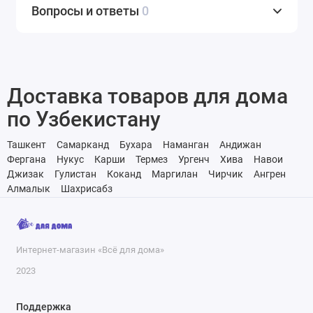
Вопросы и ответы
0
Доставка товаров для дома
по Узбекистану
Ташкент
Самарканд
Бухара
Наманган
Андижан
Фергана
Нукус
Карши
Термез
Ургенч
Хива
Навои
Джизак
Гулистан
Коканд
Маргилан
Чирчик
Ангрен
Алмалык
Шахрисабз
Интернет-магазин «Всё для дома»
2023
Поддержка