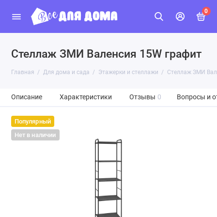
0
Стеллаж ЗМИ Валенсия 15W графит
Главная
Для дома и сада
Этажерки и стеллажи
Стеллаж ЗМИ Вал
Описание
Характеристики
Отзывы
0
Вопросы и о
Популярный
Нет в наличии