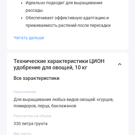
Идеально подходит для выращивания
рассады.
Обеспечивает эффективную адаптацию и
приживаемость растений после пересадки
Способствует активному плодоношению
Читать дальше
овощных культур.
Содержит в 60 раз больше питательных
элементов, чем самый плодородный грунт.
Технические характеристики ЦИОН
Продуктивен до 3 лет.
удобрение для овощей, 10 кг
Экологически безопасен. Не является
Все характеристики
минеральным удобрением, не содержит
нитратов, гормонов, пестицидов, гербицидов и
Назначение
ускорителей роста.
Для выращивания любых видов овощей: огурцов,
Рекомендован для прямого контакта с
помидоров, перца, баклажанов
корневой системой. Передозировка и корневой
ожог невозможны.
Рассчитан на объем
330 литра грунта
Вес нетто