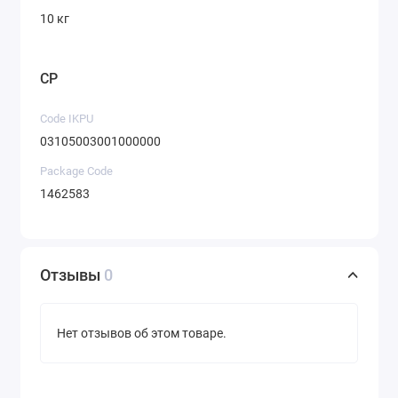
СПОСОБЫ ПРИМЕНЕНИЯ:
10 кг
При выращивании рассады из семян: смешайте
ионитный субстрат с грунтом в соотношении 1-2
CP
столовые ложки на 1 л грунта. Посейте в него семена
и полейте водой.
Code IKPU
03105003001000000
Package Code
При пикировке рассады: внесите по 0,5 чайной ложки
1462583
под каждое растение (если при посеве семян ЦИОН
вносился в грунт) или по 1 столовой ложке под
каждое растение (если при посеве семян ЦИОН не
вносился). Уплотните грунт вокруг растения
Отзывы
0
пальцами и полейте водой.
Нет отзывов об этом товаре.
При пересадке рассады в открытый грунт или в
теплицу: опудрите корневой ком куста рассады