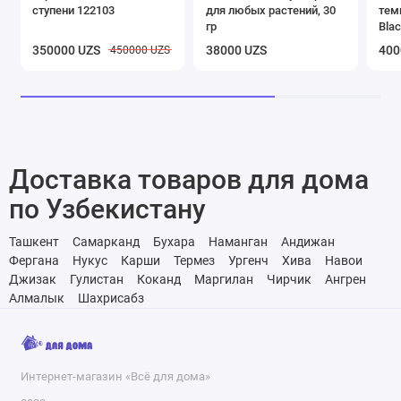
ступени 122103
для любых растений, 30
тем
гр
Blac
350000 UZS
38000 UZS
400
450000 UZS
Доставка товаров для дома
по Узбекистану
Ташкент
Самарканд
Бухара
Наманган
Андижан
Фергана
Нукус
Карши
Термез
Ургенч
Хива
Навои
Джизак
Гулистан
Коканд
Маргилан
Чирчик
Ангрен
Алмалык
Шахрисабз
Интернет-магазин «Всё для дома»