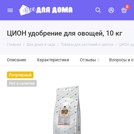
0
ЦИОН удобрение для овощей, 10 кг
Главная
Для дома и сада
Товары для растений и цветов
ЦИОН удо
Описание
Характеристики
Отзывы
0
Вопросы и о
Популярный
Нет в наличии