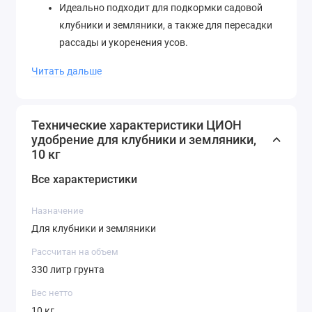
Идеально подходит для подкормки садовой
клубники и земляники, а также для пересадки
рассады и укоренения усов.
Изготовлен на основе природного минерала,
Читать дальше
экологически безопасен.
Рекомендован для прямого контакта с
корневой системой. Передозировка и корневой
Технические характеристики ЦИОН
ожог невозможны.
удобрение для клубники и земляники,
Не является минеральным удобрением, не
10 кг
содержит нитратов, гормонов, пестицидов,
Все характеристики
гербицидов и ускорителей роста.
Содержит в 60 раз больше питательных
Назначение
элементов, чем самый плодородный грунт.
Для клубники и земляники
Продуктивен до 3 лет.
Обеспечивает формирование сильной
Рассчитан на объем
корневой системы, эффективную подготовку
330 литр грунта
растения к зимнему периоду и полноценное
Вес нетто
развитие после него.
10 кг