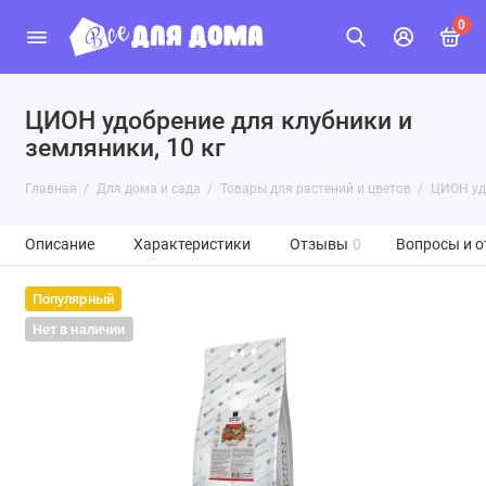
0
ЦИОН удобрение для клубники и
земляники, 10 кг
Главная
Для дома и сада
Товары для растений и цветов
ЦИОН удо
Описание
Характеристики
Отзывы
0
Вопросы и о
Популярный
Нет в наличии