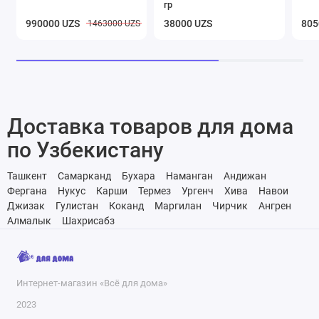
гр
990000 UZS
38000 UZS
805
1463000 UZS
Доставка товаров для дома
по Узбекистану
Ташкент
Самарканд
Бухара
Наманган
Андижан
Фергана
Нукус
Карши
Термез
Ургенч
Хива
Навои
Джизак
Гулистан
Коканд
Маргилан
Чирчик
Ангрен
Алмалык
Шахрисабз
Интернет-магазин «Всё для дома»
2023