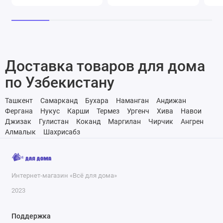
Доставка товаров для дома
по Узбекистану
Ташкент
Самарканд
Бухара
Наманган
Андижан
Фергана
Нукус
Карши
Термез
Ургенч
Хива
Навои
Джизак
Гулистан
Коканд
Маргилан
Чирчик
Ангрен
Алмалык
Шахрисабз
Интернет-магазин «Всё для дома»
2023
Поддержка