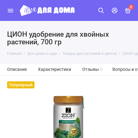
0
ЦИОН удобрение для хвойных
растений, 700 гр
Главная
Для дома и сада
Товары для растений и цветов
ЦИОН удо
Описание
Характеристики
Отзывы
0
Вопросы и о
Популярный