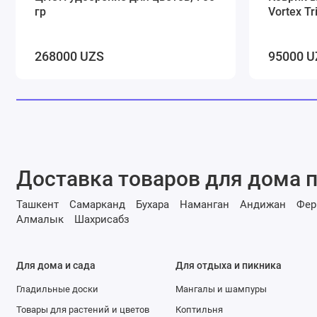
гр
Vortex T
268000 UZS
95000 U
Доставка товаров для дома п
Ташкент
Самарканд
Бухара
Наманган
Андижан
Фер
Алмалык
Шахрисабз
Для дома и сада
Для отдыха и пикника
Гладильные доски
Мангалы и шампуры
Товары для растений и цветов
Коптильня