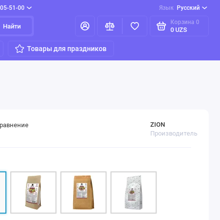
205-51-00
Язык
Русский
Корзина
0
Найти
0 UZS
Товары для праздников
ZION
сравнение
Производитель