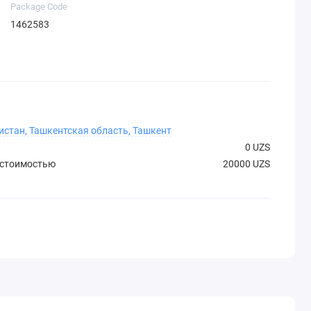
Package Code
1462583
истан, Ташкентская область, Ташкент
0 UZS
 стоимостью
20000 UZS