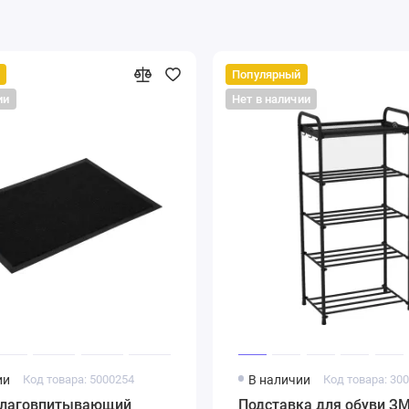
Популярный
ии
Нет в наличии
ии
Код товара: 5000254
В наличии
Код товара: 30
влаговпитывающий
Подставка для обуви З