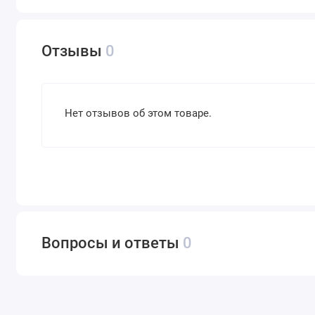
Ограничений по количеству вносимого субстрата нет. Вне
повысить эффективность его работы и продлить срок.
Отзывы
0
Нет отзывов об этом товаре.
Вопросы и ответы
0