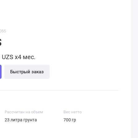
055
S
0
UZS x4 мес.
Быстрый заказ
Рассчитан на объем
Вес нетто
23 литра грунта
700 гр