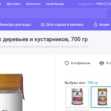
а
Доставка
Контакты
Uzum Nasiya
Поддержка
+998 (71) 
Фильтры для воды
Для отдыха и пикника
Акции
деревьев и кустарников, 700 гр
брение для плодово-ягодных деревьев и кустарников, 700 гр
В избранное
В 
Выбран вес:
700 гр