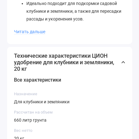
Идеально подходит для подкормки садовой
клубники и земляники, а также для пересадки
рассады и укоренения усов.
Изготовлен на основе природного минерала,
Читать дальше
экологически безопасен.
Рекомендован для прямого контакта с
корневой системой. Передозировка и корневой
Технические характеристики ЦИОН
ожог невозможны.
удобрение для клубники и земляники,
Не является минеральным удобрением, не
20 кг
содержит нитратов, гормонов, пестицидов,
Все характеристики
гербицидов и ускорителей роста.
Содержит в 60 раз больше питательных
Назначение
элементов, чем самый плодородный грунт.
Для клубники и земляники
Продуктивен до 3 лет.
Обеспечивает формирование сильной
Рассчитан на объем
корневой системы, эффективную подготовку
660 литр грунта
растения к зимнему периоду и полноценное
Вес нетто
развитие после него.
20 кг