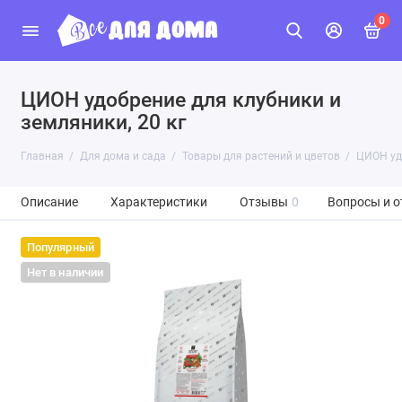
0
ЦИОН удобрение для клубники и
земляники, 20 кг
Главная
Для дома и сада
Товары для растений и цветов
ЦИОН удо
Описание
Характеристики
Отзывы
0
Вопросы и о
Популярный
Нет в наличии