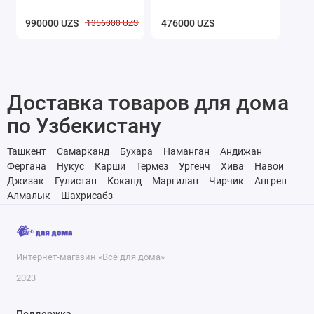
990000 UZS
476000 UZS
1356000 UZS
Доставка товаров для дома
по Узбекистану
Ташкент
Самарканд
Бухара
Наманган
Андижан
Фергана
Нукус
Карши
Термез
Ургенч
Хива
Навои
Джизак
Гулистан
Коканд
Маргилан
Чирчик
Ангрен
Алмалык
Шахрисабз
Интернет-магазин «Всё для дома»
2023