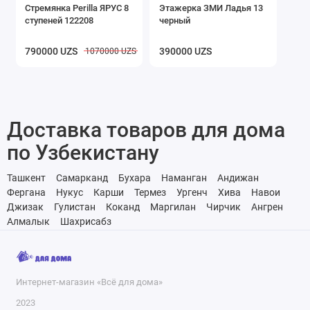
1-2 столовые ложки субстрата. Например, для
Стремянка Perilla ЯРУС 8
Этажерка ЗМИ Ладья 13
фиалки в 1-литровом горшке потребуется 30-60 г
ступеней 122208
черный
субстрата, а для фикуса в 7-ми литровом горшке 200-
790000 UZS
390000 UZS
1070000 UZS
300 г субстрата.
Ограничений по количеству вносимого субстрата нет.
Доставка товаров для дома
Внесение большего количества субстрата позволит
только повысить эффективность его работы и
по Узбекистану
продлить срок полезного действия.
Ташкент
Самарканд
Бухара
Наманган
Андижан
Фергана
Нукус
Карши
Термез
Ургенч
Хива
Навои
Джизак
Гулистан
Коканд
Маргилан
Чирчик
Ангрен
Алмалык
Шахрисабз
Интернет-магазин «Всё для дома»
2023