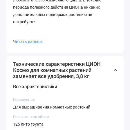
любом этапе его жизненного цикла. В течение
периода полезного действия ЦИОНа никаких
дополнительных подкормок растению не
потребуется.
Читать дальше
Идеально сбалансированное питание растения
на любой фазе роста без лишних хлопот.
Оптимальный набор и соотношение элементов
Технические характеристики ЦИОН
питания для лиственных и цветущих
Космо для комнатных растений
комнатных растений.
заменяет все удобрения, 3,8 кг
Не является минеральным удобрением, не
Все характеристики
содержит фитогормонов, стимуляторов и
ускорителей роста.
Назначение
Способствует адаптации и приживаемости
Для выращивания комнатных растений
растений после пересадки.
Рекомендован для прямого контакта с
Рассчитан на объем
корневой системой.
125 литр грунта