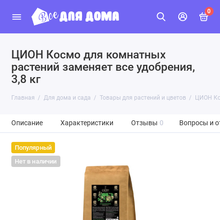
0
ЦИОН Космо для комнатных
растений заменяет все удобрения,
3,8 кг
Главная
Для дома и сада
Товары для растений и цветов
ЦИОН Кос
Описание
Характеристики
Отзывы
0
Вопросы и о
Популярный
Нет в наличии