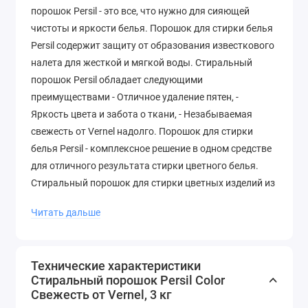
порошок Persil - это все, что нужно для сияющей
чистоты и яркости белья. Порошок для стирки белья
Persil содержит защиту от образования известкового
налета для жесткой и мягкой воды. Стиральный
порошок Persil обладает следующими
преимуществами - Отличное удаление пятен, -
Яркость цвета и забота о ткани, - Незабываемая
свежесть от Vernel надолго. Порошок для стирки
белья Persil - комплексное решение в одном средстве
для отличного результата стирки цветного белья.
Стиральный порошок для стирки цветных изделий из
хлопчатобумажных, льняных, синтетических тканей и
Читать дальше
тканей из смешанных волокон в стиральных
машинах-автоматах и ручной стирки в воде любой
жесткости.
Технические характеристики
Стиральный порошок Persil Color
Свежесть от Vernel, 3 кг