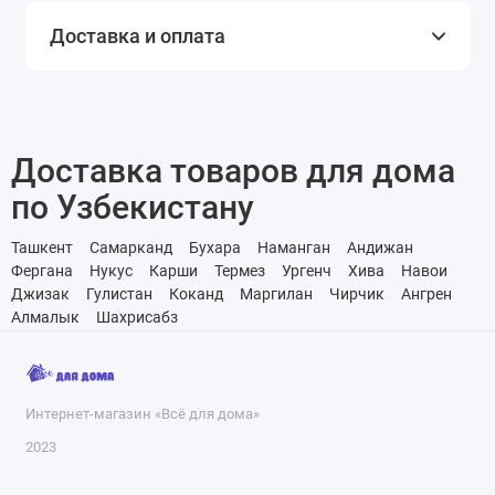
Доставка и оплата
Доставка товаров для дома
по Узбекистану
Ташкент
Самарканд
Бухара
Наманган
Андижан
Фергана
Нукус
Карши
Термез
Ургенч
Хива
Навои
Джизак
Гулистан
Коканд
Маргилан
Чирчик
Ангрен
Алмалык
Шахрисабз
Интернет-магазин «Всё для дома»
2023