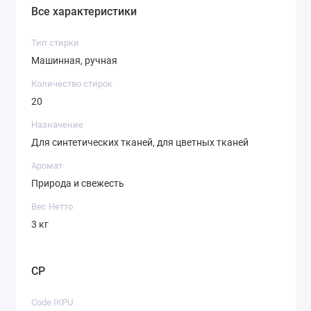
Все характеристики
Тип стирки
Машинная, ручная
Количество стирок
20
Назначение
Для синтетических тканей, для цветных тканей
Аромат
Природа и свежесть
Вес Нетто
3 кг
CP
Code IKPU