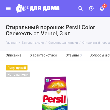
0
Стиральный порошок Persil Color
Свежесть от Vernel, 3 кг
Главная
Бытовая химия
Средства для стирки
Стиральный порошок 
Описание
Характеристики
Отзывы
0
Вопросы и о
Популярный
Нет в наличии