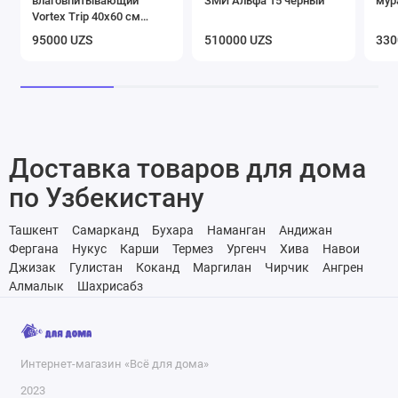
влаговпитывающий
ЗМИ Альфа 15 черный
мур
Vortex Trip 40х60 см
черный
95000 UZS
510000 UZS
330
Доставка товаров для дома
по Узбекистану
Ташкент
Самарканд
Бухара
Наманган
Андижан
Фергана
Нукус
Карши
Термез
Ургенч
Хива
Навои
Джизак
Гулистан
Коканд
Маргилан
Чирчик
Ангрен
Алмалык
Шахрисабз
Интернет-магазин «Всё для дома»
2023