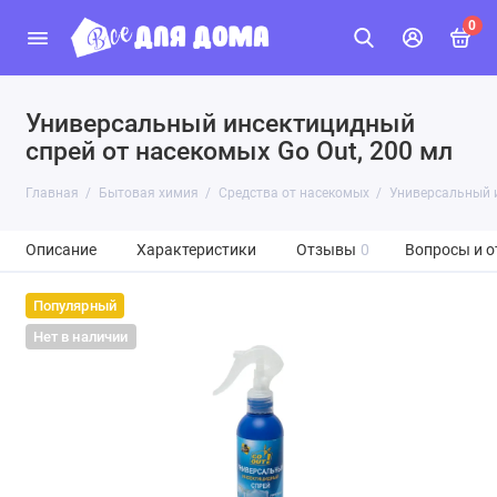
0
Универсальный инсектицидный
спрей от насекомых Go Out, 200 мл
Главная
Бытовая химия
Средства от насекомых
Универсальный и
Описание
Характеристики
Отзывы
0
Вопросы и о
Популярный
Нет в наличии