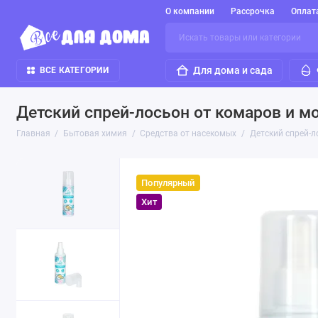
О компании
Рассрочка
Оплат
Для дома и сада
ВСЕ КАТЕГОРИИ
Детский спрей-лосьон от комаров и м
Главная
Бытовая химия
Средства от насекомых
Детский спрей-л
Популярный
Хит