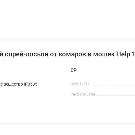
й спрей-лосьон от комаров и мошек Help 
CP
е вещество IR3535
Code IKPU
Package Code