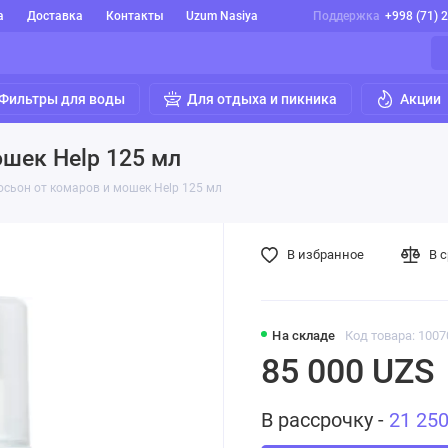
а
Доставка
Контакты
Uzum Nasiya
Поддержка
+998 (71) 
Фильтры для воды
Для отдыха и пикника
Акции
ошек Help 125 мл
осьон от комаров и мошек Help 125 мл
В избранное
В 
На складе
Код товара: 1007
85 000 UZS
В рассрочку -
21 25