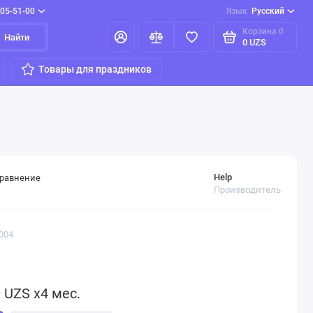
205-51-00
Язык
Русский
Корзина
0
Найти
0 UZS
Товары для праздников
Help
сравнение
Производитель
004
0
UZS x4 мес.