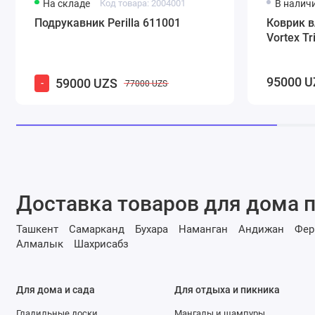
На складе
Код товара: 2004001
В налич
Подрукавник Perilla 611001
Коврик 
Vortex T
95000 U
59000 UZS
-
77000 UZS
Доставка товаров для дома п
Ташкент
Самарканд
Бухара
Наманган
Андижан
Фер
Алмалык
Шахрисабз
Для дома и сада
Для отдыха и пикника
Гладильные доски
Мангалы и шампуры