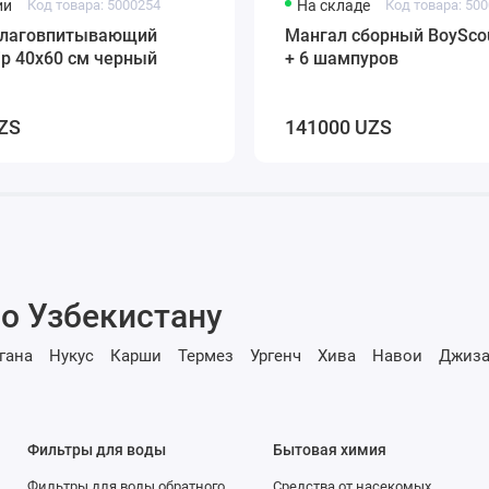
ии
Код товара: 5000254
На складе
Код товара: 50
влаговпитывающий
Мангал сборный BoySco
rip 40х60 см черный
+ 6 шампуров
ZS
141000 UZS
о Узбекистану
гана
Нукус
Карши
Термез
Ургенч
Хива
Навои
Джиза
Фильтры для воды
Бытовая химия
Фильтры для воды обратного
Средства от насекомых