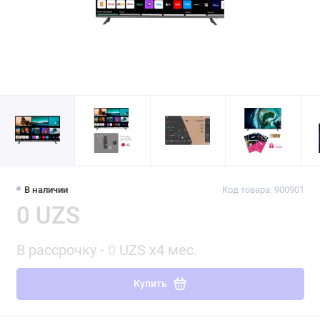
В наличии
Код товара: 900901
0 UZS
В рассрочку -
0
UZS x4 мес.
Купить