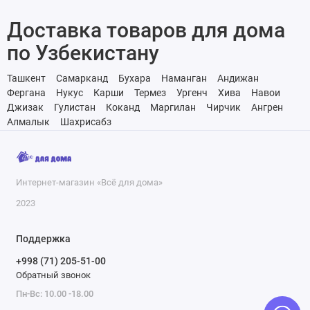
Доставка товаров для дома
по Узбекистану
Ташкент
Самарканд
Бухара
Наманган
Андижан
Фергана
Нукус
Карши
Термез
Ургенч
Хива
Навои
Джизак
Гулистан
Коканд
Маргилан
Чирчик
Ангрен
Алмалык
Шахрисабз
Интернет-магазин «Всё для дома»
2023
Поддержка
+998 (71) 205-51-00
Обратный звонок
Пн-Вс: 10.00 -18.00