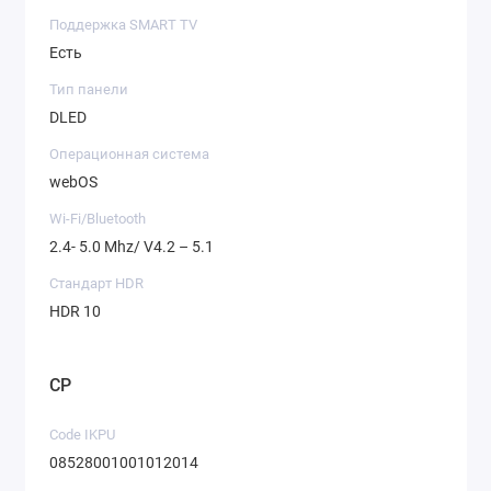
Поддержка SMART TV
Есть
Тип панели
DLED
Операционная система
webOS
Wi-Fi/Bluetooth
2.4- 5.0 Mhz/ V4.2 – 5.1
Стандарт HDR
HDR 10
CP
Code IKPU
08528001001012014