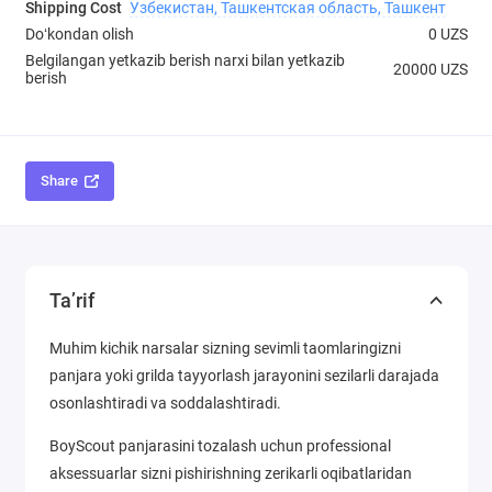
Shipping Cost
Узбекистан, Ташкентская область, Ташкент
Doʻkondan olish
0 UZS
Belgilangan yetkazib berish narxi bilan yetkazib
20000 UZS
berish
Share
Ta’rif
Muhim kichik narsalar sizning sevimli taomlaringizni
panjara yoki grilda tayyorlash jarayonini sezilarli darajada
osonlashtiradi va soddalashtiradi.
BoyScout panjarasini tozalash uchun professional
aksessuarlar sizni pishirishning zerikarli oqibatlaridan