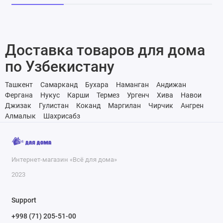
Доставка товаров для дома
по Узбекистану
Ташкент
Самарканд
Бухара
Наманган
Андижан
Фергана
Нукус
Карши
Термез
Ургенч
Хива
Навои
Джизак
Гулистан
Коканд
Маргилан
Чирчик
Ангрен
Алмалык
Шахрисабз
Интернет-магазин «Всё для дома»
2023
Support
+998 (71) 205-51-00