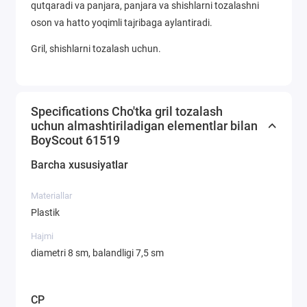
qutqaradi va panjara, panjara va shishlarni tozalashni
oson va hatto yoqimli tajribaga aylantiradi.
Gril, shishlarni tozalash uchun.
Specifications Сho'tka gril tozalash
uchun almashtiriladigan elementlar bilan
BoyScout 61519
Barcha xususiyatlar
Materiallar
Plastik
Hajmi
diametri 8 sm, balandligi 7,5 sm
CP