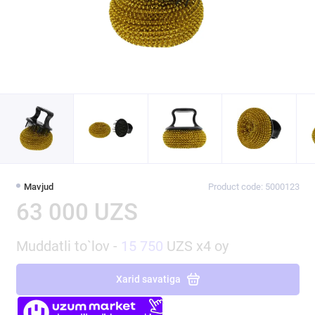
Mavjud
Product code: 5000123
63 000 UZS
Muddatli to`lov -
15 750
UZS x4 oy
Xarid savatiga