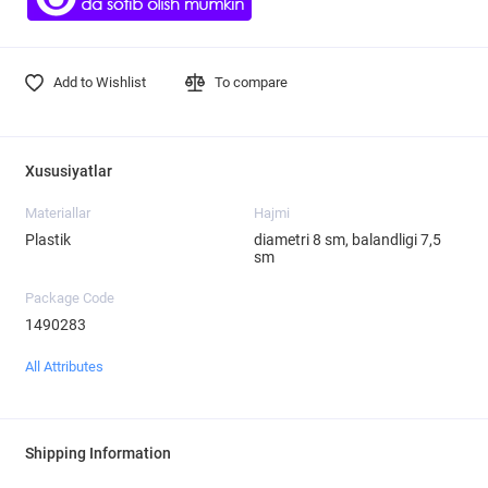
Add to Wishlist
To compare
Xususiyatlar
Materiallar
Hajmi
Plastik
diametri 8 sm, balandligi 7,5
sm
Package Code
1490283
All Attributes
Shipping Information