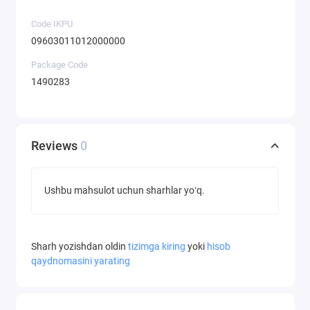
Code IKPU
09603011012000000
Package Code
1490283
Reviews
0
Ushbu mahsulot uchun sharhlar yoʻq.
Sharh yozishdan oldin
tizimga kiring
yoki
hisob
qaydnomasini yarating