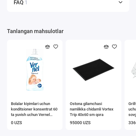
FAQ
1
Tanlangan mahsulotlar
Bolalar kiyimlari uchun
Ostona gilamchasi
Gril
konditsioner konsentrat 60
namlikka chidamli Vortex
uch
ta yuvish uchun Vernel
Trip 40х60 sm qora
sovg
Detskiy 1,82 l
0 UZS
95000 UZS
336