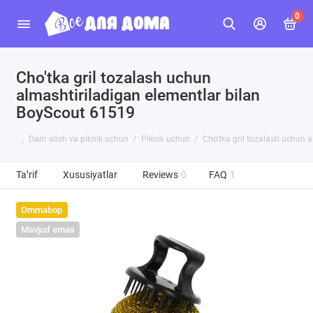
0
Сho'tka gril tozalash uchun
almashtiriladigan elementlar bilan
BoyScout 61519
Dam olish va piknik uchun
Piknik uchun
Сho'tka gril tozalash uchun 
Ta’rif
Xususiyatlar
Reviews
0
FAQ
1
Ommabop
Mavjud emas