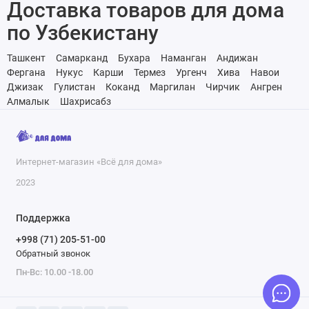
Доставка товаров для дома
по Узбекистану
Ташкент
Самарканд
Бухара
Наманган
Андижан
Фергана
Нукус
Карши
Термез
Ургенч
Хива
Навои
Джизак
Гулистан
Коканд
Маргилан
Чирчик
Ангрен
Алмалык
Шахрисабз
Интернет-магазин «Всё для дома»
2023
Поддержка
+998 (71) 205-51-00
Обратный звонок
Пн-Вс: 10.00 -18.00