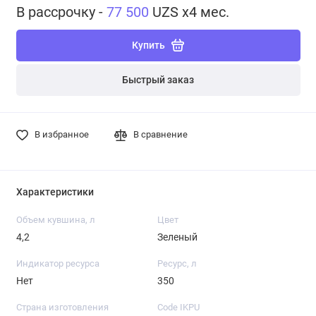
В рассрочку -
77 500
UZS x4 мес.
Купить
Быстрый заказ
В избранное
В сравнение
Характеристики
Объем кувшина, л
Цвет
4,2
Зеленый
Индикатор ресурса
Ресурс, л
Нет
350
Страна изготовления
Code IKPU