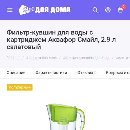
0
Фильтр-кувшин для воды с
картриджем Аквафор Смайл, 2.9 л
салатовый
Главная
Фильтры для воды
Фильтры-кувшины для воды
Фильтр-
Описание
Характеристики
Отзывы
0
Вопросы и о
Популярный