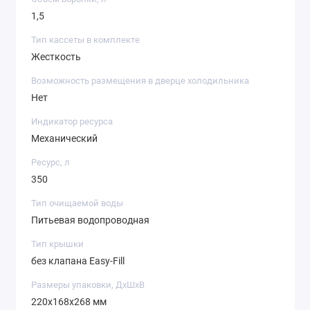
1,5
Тип кассеты в комплекте
Жесткость
Возможность размещения в дверце холодильника
Нет
Индикатор ресурса
Механический
Ресурс, л
350
Тип очищаемой воды
Питьевая водопроводная
Тип крышки
без клапана Easy-Fill
Размеры упаковки, ДхШхВ
220x168x268 мм