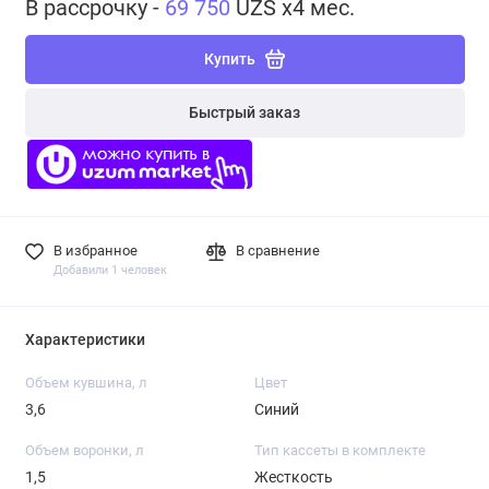
В рассрочку -
69 750
UZS x4 мес.
Купить
Быстрый заказ
В избранное
В сравнение
Добавили 1 человек
Характеристики
Объем кувшина, л
Цвет
3,6
Синий
Объем воронки, л
Тип кассеты в комплекте
1,5
Жесткость