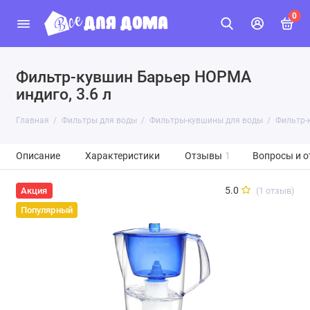
0
Фильтр-кувшин Барьер НОРМА
индиго, 3.6 л
Главная
Фильтры для воды
Фильтры-кувшины для воды
Фильтр-
Описание
Характеристики
Отзывы
1
Вопросы и о
5.0
(1 отзыв)
Акция
Популярный