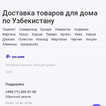
Доставка товаров для дома
по Узбекистану
Ташкент
Самарканд
Бухара
Наманган
Андижан
Фергана
Нукус
Карши
Термез
Ургенч
Хива
Навои
Джизак
Гулистан
Коканд
Маргилан
Чирчик
Ангрен
Алмалык
Шахрисабз
Интернет-магазин «Всё для дома»
2023
Поддержка
+998 (71) 205-51-00
Обратный звонок
Пн-Вс: 10.00 -18.00