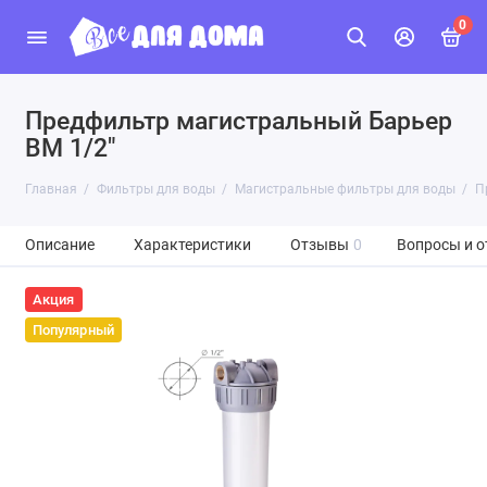
0
Предфильтр магистральный Барьер
ВМ 1/2"
Главная
Фильтры для воды
Магистральные фильтры для воды
П
Описание
Характеристики
Отзывы
0
Вопросы и о
Акция
Популярный