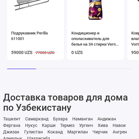
Подрукавник Perilla
Кондиционер и
Ков
611001
ополаскиватель для
вла
белья на 34 стирки Vernel
Vort
"Загадочный Лотос", 0,87
чер
59000 UZS
0 UZS
950
77000 UZS
л
Доставка товаров для дома
по Узбекистану
Ташкент
Самарканд
Бухара
Наманган
Андижан
Фергана
Нукус
Карши
Термез
Ургенч
Хива
Навои
Джизак
Гулистан
Коканд
Маргилан
Чирчик
Ангрен
Алмалык
Шахрисабз