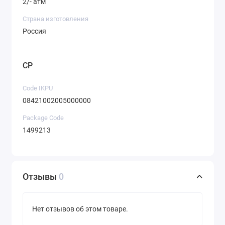
2/- атм
Страна изготовления
Россия
CP
Code IKPU
08421002005000000
Package Code
1499213
Отзывы
0
Нет отзывов об этом товаре.