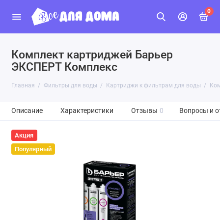
0
Комплект картриджей Барьер
ЭКСПЕРТ Комплекс
Главная
Фильтры для воды
Картриджи к фильтрам для воды
Ком
Описание
Характеристики
Отзывы
0
Вопросы и о
Акция
Популярный