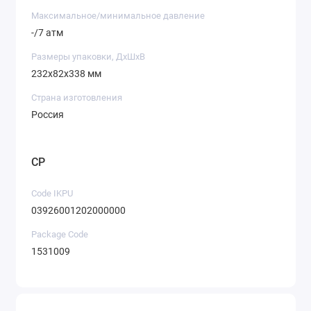
Максимальное/минимальное давление
-/7 атм
Размеры упаковки, ДхШхВ
232x82x338 мм
Страна изготовления
Россия
CP
Code IKPU
03926001202000000
Package Code
1531009