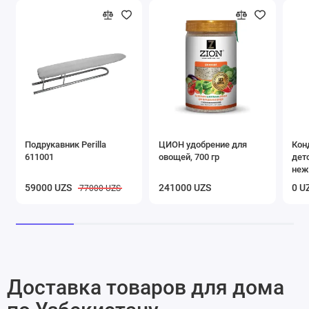
Подрукавник Perilla
ЦИОН удобрение для
Кон
611001
овощей, 700 гр
дет
неж
Vern
59000 UZS
241000 UZS
0 U
77000 UZS
Доставка товаров для дома