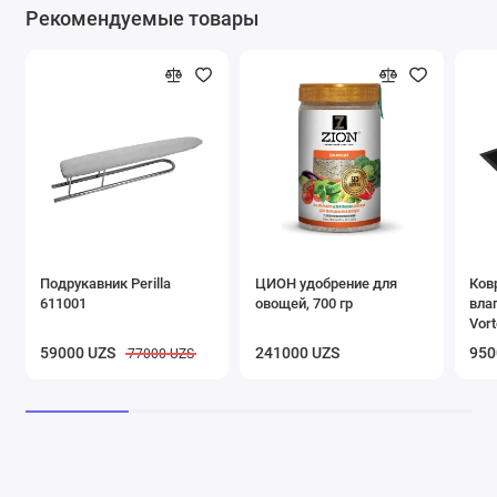
Рекомендуемые товары
Подрукавник Perilla
ЦИОН удобрение для
Ков
611001
овощей, 700 гр
вла
Vort
чер
59000 UZS
241000 UZS
950
77000 UZS