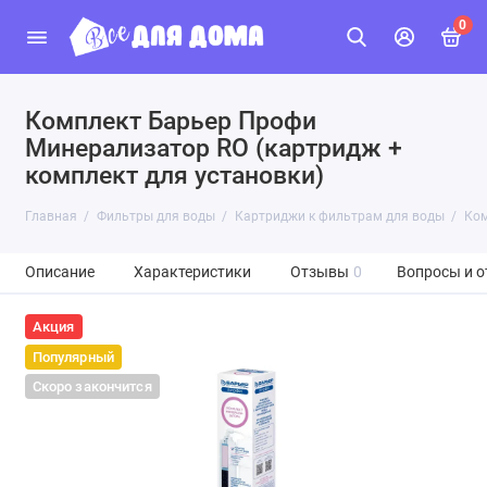
0
Комплект Барьер Профи
Минерализатор RO (картридж +
комплект для установки)
Главная
Фильтры для воды
Картриджи к фильтрам для воды
Ком
Описание
Характеристики
Отзывы
0
Вопросы и о
Акция
Популярный
Скоро закончится