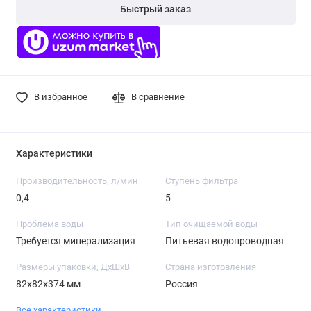
Быстрый заказ
В избранное
В сравнение
Характеристики
Производительность, л/мин
Ступень фильтра
0,4
5
Проблема воды
Тип очищаемой воды
Требуется минерализация
Питьевая водопроводная
Размеры упаковки, ДхШхВ
Страна изготовления
82x82x374 мм
Россия
Все характеристики