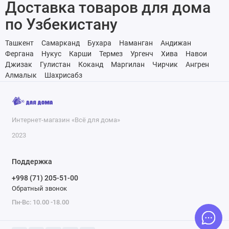
Доставка товаров для дома
по Узбекистану
Ташкент
Самарканд
Бухара
Наманган
Андижан
Фергана
Нукус
Карши
Термез
Ургенч
Хива
Навои
Джизак
Гулистан
Коканд
Маргилан
Чирчик
Ангрен
Алмалык
Шахрисабз
Интернет-магазин «Всё для дома»
2023
Поддержка
+998 (71) 205-51-00
Обратный звонок
Пн-Вс: 10.00 -18.00