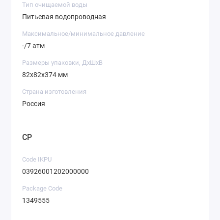
Magniy konsentratsiyasi: 0,5-10 mg/l;
Тип очищаемой воды
Ftor konsentratsiyasi: 0,65 mg/l gacha;
Питьевая водопроводная
Mineralizatsiyalangan suvning pH darajasi: 6,5-8,5.
Максимальное/минимальное давление
-/7 атм
Размеры упаковки, ДхШхВ
82x82x374 мм
Страна изготовления
Россия
CP
Code IKPU
03926001202000000
Package Code
1349555