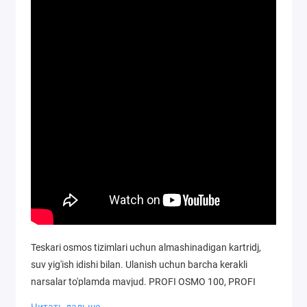
Teskari osmos tizimlari uchun almashinadigan kartridj,
suv yig'ish idishi bilan. Ulanish uchun barcha kerakli
narsalar to'plamda mavjud. PROFI OSMO 100, PROFI
Osmo 100 Boost va WaterFort OSMO oilaviy teskari
Читать дальше